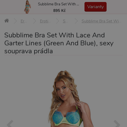
Subblime Bra Set With Lace And Garter Lines (Green And Blue), sexy souprava prádla
MENU
Varianty
895 Kč
Erotické pomůcky
Erotické prádlo a oblečení
Soupravy prádla
Subblime Bra Set With Lace And Garter Lines (Green And Blue), sexy souprava prádla L/XL
Subblime Bra Set With Lace And
Garter Lines (Green And Blue), sexy
souprava prádla