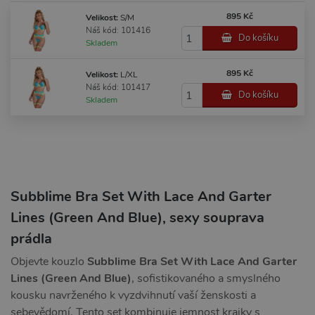
895 Kč
Velikost:
S/M
Náš kód: 101416
Do košíku
Skladem
895 Kč
Velikost:
L/XL
Náš kód: 101417
Do košíku
Skladem
Subblime Bra Set With Lace And Garter
Lines (Green And Blue), sexy souprava
prádla
Objevte kouzlo
Subblime Bra Set With Lace And Garter
Lines (Green And Blue)
, sofistikovaného a smyslného
kousku navrženého k vyzdvihnutí vaší ženskosti a
sebevědomí. Tento set kombinuje jemnost krajky s