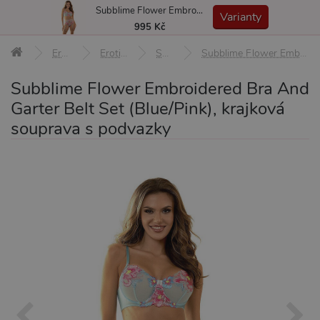
Subblime Flower Embroidered Bra And Garter Belt Set (Blue/Pink), krajková souprava s podvazky
MENU
Varianty
995 Kč
Erotické pomůcky
Erotické prádlo a oblečení
Soupravy prádla
Subblime Flower Embroidered Bra And Garter Belt Set (Blue/Pink), krajková souprava s podvazky S/M
Subblime Flower Embroidered Bra And
Garter Belt Set (Blue/Pink), krajková
souprava s podvazky