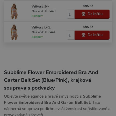
995 Kč
Velikost:
S/M
Náš kód: 101440
Do košíku
Skladem
995 Kč
Velikost:
L/XL
Náš kód: 101441
Do košíku
Skladem
Subblime Flower Embroidered Bra And
Garter Belt Set (Blue/Pink), krajková
souprava s podvazky
Objevte svět elegance a hravé smyslnosti s
Subblime
Flower Embroidered Bra And Garter Belt Set
. Tato
nádherná souprava podtrhne vaši ženskost sofistikovaně a
provokativně zároveň.