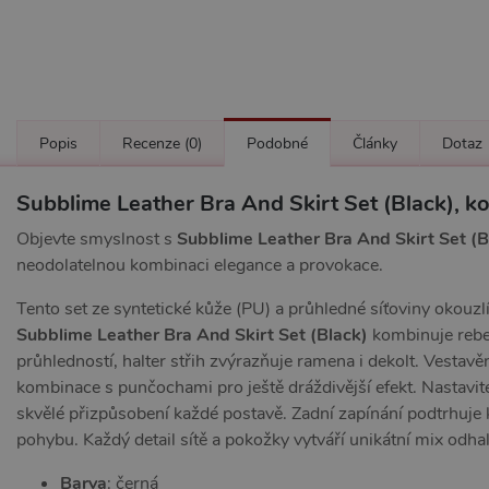
Popis
Recenze
(0)
Podobné
Články
Dotaz
Subblime Leather Bra And Skirt Set (Black), 
Objevte smyslnost s
Subblime Leather Bra And Skirt Set (B
neodolatelnou kombinaci elegance a provokace.
Tento set ze syntetické kůže (PU) a průhledné síťoviny okouzlí
Subblime Leather Bra And Skirt Set (Black)
kombinuje rebe
průhledností, halter střih zvýrazňuje ramena i dekolt. Vesta
kombinace s punčochami pro ještě dráždivější efekt. Nastavit
skvělé přizpůsobení každé postavě. Zadní zapínání podtrhuje 
pohybu. Každý detail sítě a pokožky vytváří unikátní mix odhaluj
Barva
: černá