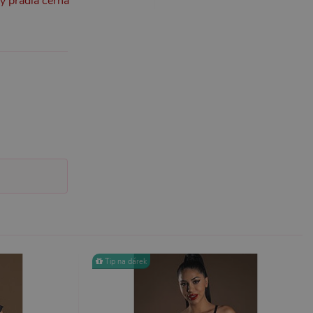
y prádla černá
účtu. Webové stránky nelze
m k zapamatování
 nutné, aby banner cookie
m Správce značek Google k
it, lze jej považovat za
ungovat správně.
S po aktualizaci
 každou z těchto funkcí
ALB).
bor cookie (_GRECAPTCHA)
Tip na dárek
ezbytný pro správnou