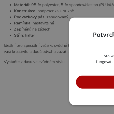
Materiál
: 95 % polyester, 5 % spandex/elastan (PU kůže
Konstrukce
: podprsenka + sukně
Podvazkový pás
: zabudovaný
Ramínka
: nastavitelná
Zapínání
: na zádech
Potvrďt
Střih
: halter
Ideální pro speciální večery, svůdné hry i okamžiky, kdy chce
vaši kreativitu a dodá odvahu zazářit ve vlastní kůži.
Tyto w
Vystaňte z davu ve svůdném stylu – funkčnost, pohodlí i jedin
fungovat,
NE