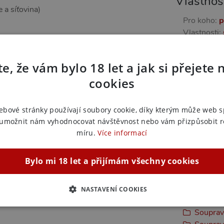
Vlastnos
 a síťovina)
Pro koho:
p
Vlastnosti:
Další in
e, že vám bylo 18 let a jak si přejete 
cookies
Náš kód:
vi
te posílit své sebevědomí. Tento set povzbudí
Výrobce:
S
ebové stránky používají soubory cookie, díky kterým může web 
Zařazeno
ečný look v jediném balení.
 umožnit nám vyhodnocovat návštěvnost nebo vám přizpůsobit 
míru.
Více informací
Souprav
Souprav
Bylo mi 18 let a přijímám všechny cookies
Souprav
Souprav
Souprav
NASTAVENÍ COOKIES
Soupravy
ZBYTNĚ NUTNÉ
ANALYTICKÉ
MARKETINGOVÉ
F
Souprav