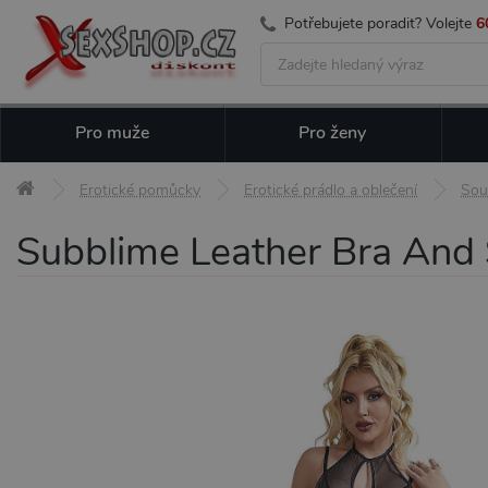
Potřebujete poradit? Volejte
6
Pro muže
Pro ženy
Erotické pomůcky
Erotické prádlo a oblečení
Sou
Subblime Leather Bra And S