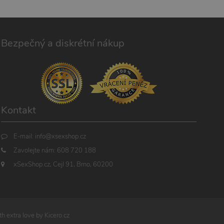
Bezpečný a diskrétní nákup
Kontakt
E-mail:
info@xsexshop.cz
Zavolejte nám:
608 720 188
xSexShop.cz, Cejl 91, Brno, 60200
h extra love by
Kicero.cz