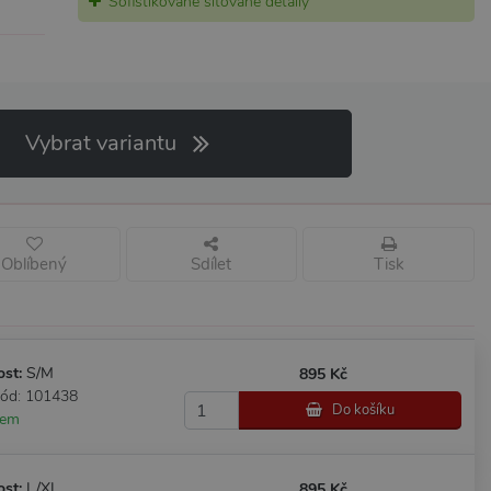
Sofistikované síťované detaily
Vybrat variantu
Oblíbený
Sdílet
Tisk
ost:
S/M
895 Kč
kód: 101438
Do košíku
dem
ost:
L/XL
895 Kč