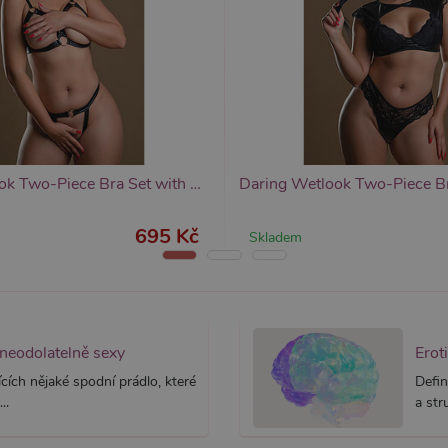
yprší
Vyprší
Popis
Popis
 rok
1 rok
Tento název souboru cookie je spojen s Google Universal Analytics - což je vý
Widget živého chatu nastavuje soubory cookie pro uložení ID živého cha
1
používané analytické služby Google. Tento soubor cookie se používá k rozlišen
identifikaci zařízení napříč návštěvami.
ěsíc
přiřazením náhodně vygenerovaného čísla jako identifikátoru klienta. Je souč
stránku na webu a slouží k výpočtu údajů o návštěvnících, relacích a kampaníc
webů.
Daring Wetlook Two-Piece Bra Set with Open Cup, dámský erotický set
695 Kč
Skladem
 neodolatelně sexy
Erot
cích nějaké spodní prádlo, které
Defin
..
a str