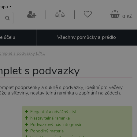
kupu
0 Kč
e účelu
Všechny pomůcky a prádlo
komplet s podvazky L/XL
mplet s podvazky
omplet podprsenky a sukně s podvazky, ideální pro večery
že a síťoviny, nastavitelná ramínka a zapínání na zádech.
Elegantní a odvážný styl
Nastavitelná ramínka
Podvazkový pás integrován
Pohodlný materiál