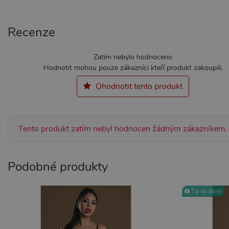
Recenze
Nezbytně nutné soubory cook
Zatím nebylo hodnoceno
bez nezbytně nutných soubo
Hodnotit mohou pouze zákazníci kteří produkt zakoupili.
Název
Pr
Ohodnotit tento produkt
CookieScriptConsent
Co
.x
_ga_SX4YNVLNP9
.x
Tento produkt zatím nebyl hodnocen žádným zákazníkem.
AWSALBCORS
Am
wi
me
Podobné produkty
_GRECAPTCHA
Go
ww
Tip na dárek
PHPSESSID
PH
.x