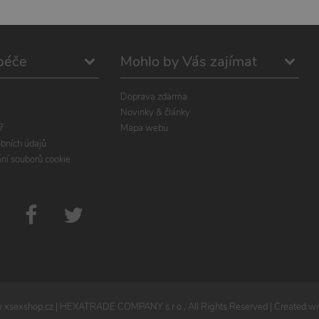
péče
Mohlo by Vás zajímat
Doprava zdarma
Novinky & články
ř
Mapa webu
bních údajů
ání souborů cookie
xsexshop.cz
| HEXATRADE COMPANY s.r.o., All Rights Reserved | Created wit