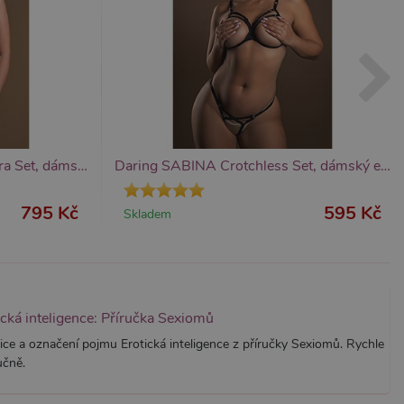
znamná aktualizace běžněji
tu Zopim používaného k
í jedinečných uživatelů
ástí každého požadavku na
h pro analytické přehledy
Daring Wetlook Two-Piece Bra Set, dámský erotický set
Daring SABINA Crotchless Set, dámský erotický komplet
795 Kč
595 Kč
Skladem
ická inteligence: Příručka Sexiomů
ice a označení pojmu Erotická inteligence z příručky Sexiomů. Rychle
učně.