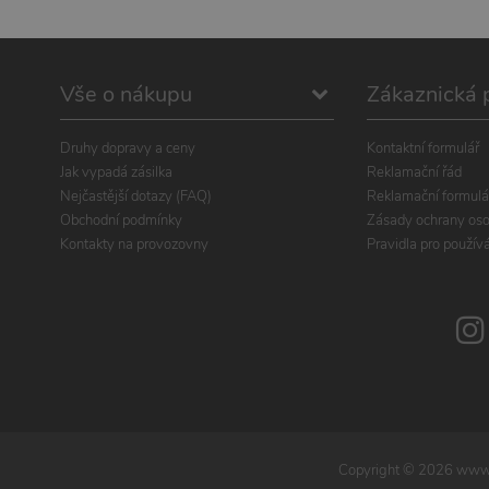
Vše o nákupu
Zákaznická 
Druhy dopravy a ceny
Kontaktní formulář
Jak vypadá zásilka
Reklamační řád
Nejčastější dotazy (FAQ)
Reklamační formulá
Obchodní podmínky
Zásady ochrany oso
Kontakty na provozovny
Pravidla pro použív
Copyright ©
2026
www.