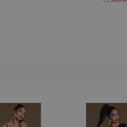
Souprav
Nezbytně nutné
Analytické
Marketingové
Funkční
ie umožňují základní funkce webových stránek, jako je přihlášení uživatele a správa 
rů cookie správně používat.
ovider / Doména
Vyprší
Popis
1 rok 1
Tento soubor cookie používá služba Cookie-Script.co
okieScript
měsíc
předvoleb souhlasu se soubory cookie návštěvníků. Je
sexshop.cz
Cookie-Script.com fungoval správně.
sexshop.cz
1 rok 1
Tento soubor cookie je přidružen k webům používající
měsíc
načtení dalších skriptů a kódu na stránku. Pokud je použ
nezbytně nutný, protože bez něj jiné skripty nemusí f
7 dní
Pro pokračující podporu lepivosti s případy použití COR
azon.com Inc.
Chromium vytváříme další soubory cookie lepivosti pro
dget-
lepivosti založených na trvání s názvem AWSALBCORS (
diator.zopim.com
6
Google reCAPTCHA nastaví při spuštění potřebný sou
ogle LLC
měsíců
za účelem provedení analýzy rizik.
w.google.com
1
Tento soubor cookie obsahuje informace o relaci. Je n
P.net
měsíc
funkčnost webu.
sexshop.cz