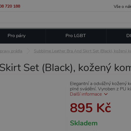
08 720 188
Vše o ná
Pro páry
Pro LGBT
Dl
pravy prádla
Subblime Leather Bra And Skirt Set (Black), kožený 
kirt Set (Black), kožený ko
Elegantní a odvážný kožený k
plné svádění. Vyroben z PU ků
Další informace
895 Kč
Skladem