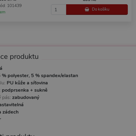
kód: 101439
Do košíku
dem
ace produktu
á
 % polyester, 5 % spandex/elastan
lu:
PU kůže a síťovina
:
podprsenka + sukně
 pás:
zabudovaný
astavitelná
a zádech
r