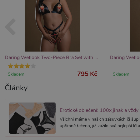
Provider /
Provider /
Název
Název
V
Doména
Doména
_ga
__zlcmid
1
Google LLC
Zendesk Inc.
.xsexshop.cz
.xsexshop.cz
m
Daring Wetlook Two-Piece Bra Set with Open Cup and Crotch, dámský erotický set
795 Kč
Skladem
Skladem
Články
Erotické oblečení: 100x jinak a vždy
Všichni máme v našich zásuvkách či šuplí
upřímně řečeno, již zažilo svá nejlepší léta.