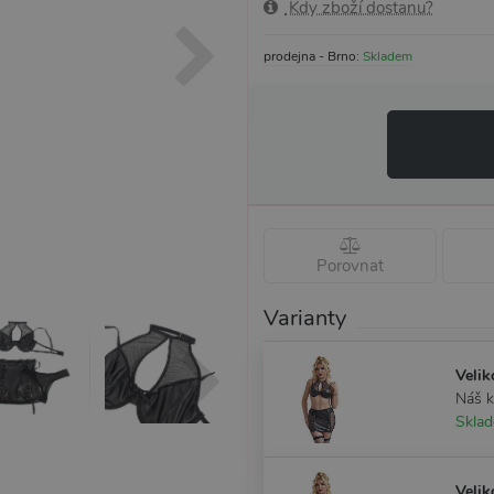
Kdy zboží dostanu?
prodejna - Brno:
Skladem
Porovnat
Varianty
Velik
Náš 
Skla
Velik