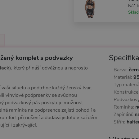
Náš 
Skla
Specifik
kožený komplet s podvazky
lack)
, který přináší odvážnou a naprosto
Barva:
čern
Materiál:
95
Typ materiá
 vaši siluetu a podtrhne každý ženský tvar.
Konstrukce
lii vinylové podprsenky se svůdnou
Podvazkový
věný podvazkový pás poskytuje možnost
Ramínka:
n
elná ramínka na podprsence zajistí pohodlí a
Zapínání:
n
komfort při nošení a dodává jistotu v každém
Střih:
halte
ící i zakrývající.