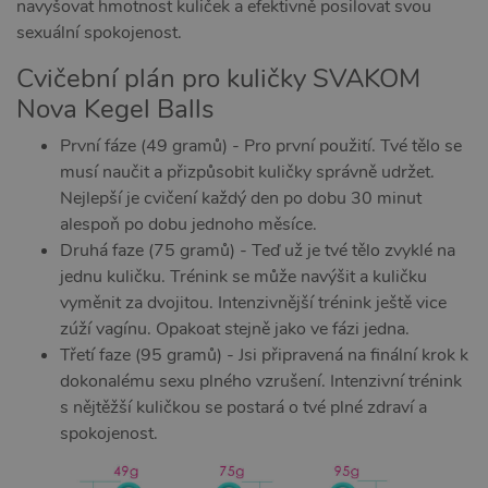
navyšovat hmotnost kuliček a efektivně posilovat svou
sexuální spokojenost.
Cvičební plán pro kuličky SVAKOM
Nova Kegel Balls
První fáze (49 gramů) - Pro první použití. Tvé tělo se
musí naučit a přizpůsobit kuličky správně udržet.
Nejlepší je cvičení každý den po dobu 30 minut
alespoň po dobu jednoho měsíce.
Druhá faze (75 gramů) - Teď už je tvé tělo zvyklé na
jednu kuličku. Trénink se může navýšit a kuličku
vyměnit za dvojitou. Intenzivnější trénink ještě vice
zúží vagínu. Opakoat stejně jako ve fázi jedna.
Třetí faze (95 gramů) - Jsi připravená na finální krok k
dokonalému sexu plného vzrušení. Intenzivní trénink
s nějtěžší kuličkou se postará o tvé plné zdraví a
spokojenost.