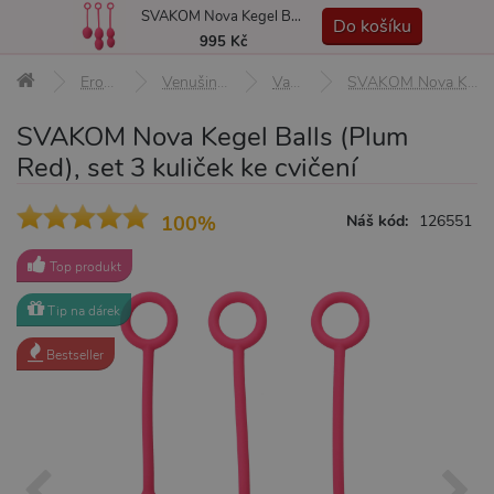
SVAKOM Nova Kegel Balls (Plum Red), set 3 kuliček ke cvičení
MENU
Do košíku
995 Kč
Erotické pomůcky
Venušiny kuličky, činky, Ben-Wa
Vaginální činky
SVAKOM Nova Kegel Balls (Plum Red), set 3 kuliček ke cvičení
SVAKOM Nova Kegel Balls (Plum
Red), set 3 kuliček ke cvičení
100%
Náš kód:
126551
Top produkt
Tip na dárek
Bestseller