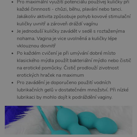
Pro maximální využití potenciálu používej kuličky při
každé činnnosti - chůzi, běhu, plavání nebo tanci.
Jakákoliv aktivita způsobuje pohyb kovové stimulační
kuličky uvnitř a zároveň dráždí vagínu
Je jednoduší kuličky zavádět v sedě s roztaženýma
nohama. Vagina je vice uvolněná a kuličky lépe
vklouznou dovnitř
Po každém cvičení je při umývání dobré místo
klasického mýdla použít bakteriální mýdlo nebo čistič
na erotické pomůcky. Čistič prodlouží zivotnost
erotických hraček na maximum
Pro zavádění je doporučeno použití vodních
lubrikačních gelů v dostatečném množství. Při nízké
lubrikaci by mohlo dojít k podráždění vaginy.