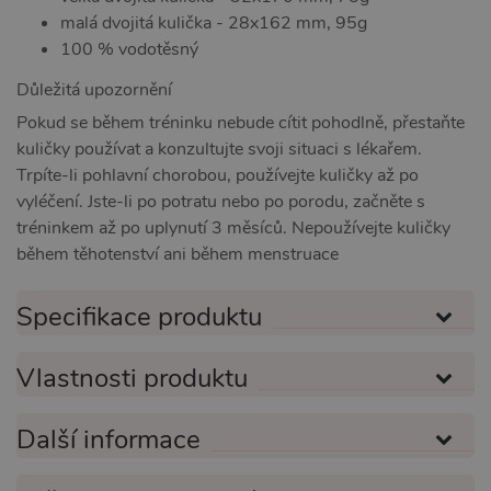
Script.c
malá dvojitá kulička - 28x162 mm, 95g
zapamat
předvol
100 % vodotěsný
souhlas
soubory
návštěvn
Důležitá upozornění
nutné, 
banner 
Pokud se během tréninku nebude cítit pohodlně, přestaňte
Cookie-
kuličky používat a konzultujte svoji situaci s lékařem.
Script.
fungova
Trpíte-li pohlavní chorobou, používejte kuličky až po
správně
vyléčení. Jste-li po potratu nebo po porodu, začněte s
_ga_SX4YNVLNP9
.xsexshop.cz
1 rok 1
Tento s
tréninkem až po uplynutí 3 měsíců. Nepoužívejte kuličky
měsíc
cookie j
přidruž
během těhotenství ani během menstruace
webům
používa
Správce
Google 
Specifikace produktu
načtení 
skriptů
na strán
Pokud j
Vlastnosti produktu
použit, l
považov
nezbytn
nutný, 
Další informace
bez něj 
skripty
fungova
správně