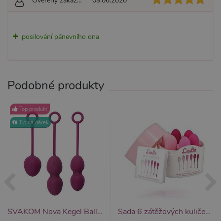
Ověřený zákazník
09.06.2020
používá k
rozlišení
jedinečných
uživatelů
přiřazením
posilování pánevního dna
náhodně
vygenerovaného
čísla jako
identifikátoru
klienta. Je
součástí
Podobné produkty
každého
požadavku na
stránku na webu
a slouží k
Top produkt
výpočtu údajů o
návštěvnících,
Tip na dárek
relacích a
kampaních pro
analytické
přehledy webů.
SVAKOM Nova Kegel Balls (Violet), set 3 kuliček ke cvičení
Sada 6 zátěžových kuliček Leslie Kegel Fit Pelvic Floor Muscle Training Set