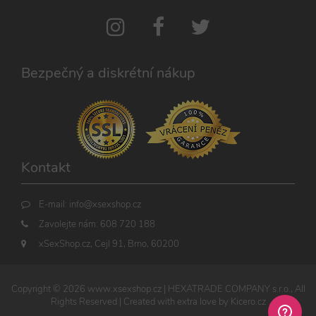
spuštěn
potřebn
soubor 
(_GREC
za účel
provede
analýzy r
Bezpečný a diskrétní nákup
PHPSESSID
1
Tento s
PHP.net
měsíc
cookie
.xsexshop.cz
obsahuj
informa
relaci. Je
nezbytn
správn
funkčno
webu.
Kontakt
E-mail:
info@xsexshop.cz
Zavolejte nám:
608 720 188
Provider /
Název
Vyprší
Popis
xSexShop.cz, Cejl 91, Brno, 60200
Provider /
Doména
Název
Vyprší
Popis
Doména
__zlcmid
1 rok
Widget
Zendesk
živého chatu
_ga
Inc.
1 rok
Tento název
Google LLC
nastavuje
Copyright ©
2026
www.xsexshop.cz
| HEXATRADE COMPANY s.r.o., All
.xsexshop.cz
1
souboru cookie
.xsexshop.cz
soubory
měsíc
je spojen s
Rights Reserved | Created with extra love by
Kicero.cz
cookie pro
Google