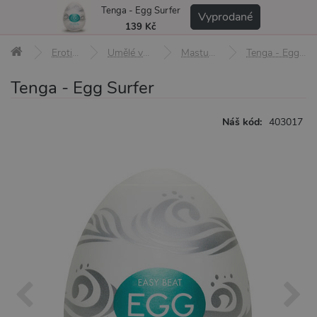
Tenga - Egg Surfer
MENU
Vyprodané
139 Kč
Erotické pomůcky
Umělé vagíny a masturbátory
Masturbátory pro muže
Tenga - Egg Surfer
Tenga - Egg Surfer
Náš kód:
403017