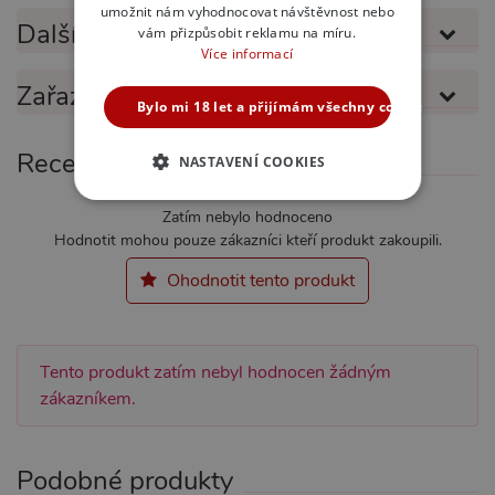
umožnit nám vyhodnocovat návštěvnost nebo
Další informace
vám přizpůsobit reklamu na míru.
Více informací
Zařazeno v kategoriích
Bylo mi 18 let a přijímám všechny cookies
Recenze
NASTAVENÍ COOKIES
NEZBYTNĚ NUTNÉ
Zatím nebylo hodnoceno
Hodnotit mohou pouze zákazníci kteří produkt zakoupili.
ANALYTICKÉ
Ohodnotit tento produkt
MARKETINGOVÉ
FUNKČNÍ
Tento produkt zatím nebyl hodnocen žádným
Nezbytně nutné
Analytické
zákazníkem.
Marketingové
Funkční
Nezbytně nutné soubory cookie umožňují
Podobné produkty
základní funkce webových stránek, jako je