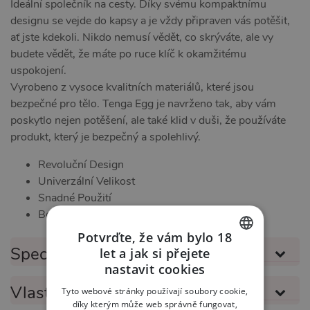
Ideální společník na cesty. Díky svému kompaktnímu
designu se vejde do kapsy a je vždy připraven vás potěšit,
ať jste kdekoli. Nikdo nemusí vědět, co skrýváte, ale vy
budete vědět, že máte po ruce klíč k okamžitému
uspokojení.
Vyrobeno z vysoce kvalitních materiálů, které jsou
bezpečné pro tělo. Tenga Egg je navrženo tak, aby vám
poskytlo nejen potěšení, ale také klid v duši, že používáte
produkt, který je bezpečný a spolehlivý.
Revoluční Design
Univerzální Velikost
Snadné Použití
Bezpečnost a Kvalita
Potvrďte, že vám bylo 18
Specifikace produktu
let a jak si přejete
CZECH
nastavit cookies
SLOVAK
Vlastnosti produktu
Tyto webové stránky používají soubory cookie,
díky kterým může web správně fungovat,
ENGLISH