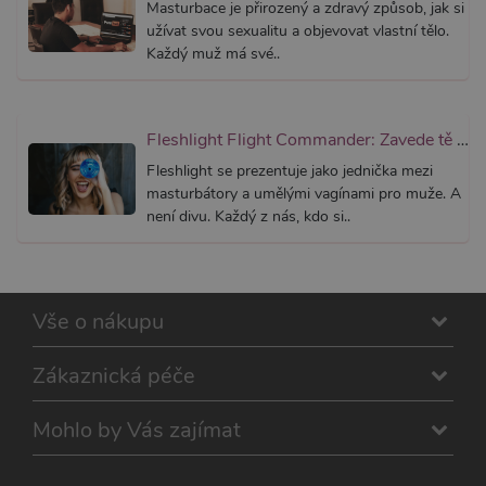
Masturbace je přirozený a zdravý způsob, jak si
Pokud j
užívat svou sexualitu a objevovat vlastní tělo.
použit, l
považov
Každý muž má své..
nezbytn
nutný, 
bez něj 
skripty
fungova
správně
Fleshlight Flight Commander: Zavede tě na místa, kde jsi ještě nikdy nebyl
AWSALBCORS
7 dní
Pro pokr
Fleshlight se prezentuje jako jednička mezi
Amazon.com Inc.
podpor
widget-
masturbátory a umělými vagínami pro muže. A
lepivosti
mediator.zopim.com
případy 
není divu. Každý z nás, kdo si..
CORS p
aktualiz
Chromi
vytvářím
soubory
lepivost
Vše o nákupu
každou 
těchto f
lepivost
založen
Zákaznická péče
trvání 
AWSAL
(ALB).
Mohlo by Vás zajímat
_GRECAPTCHA
6
Google
Google LLC
měsíců
reCAPT
www.google.com
nastaví 