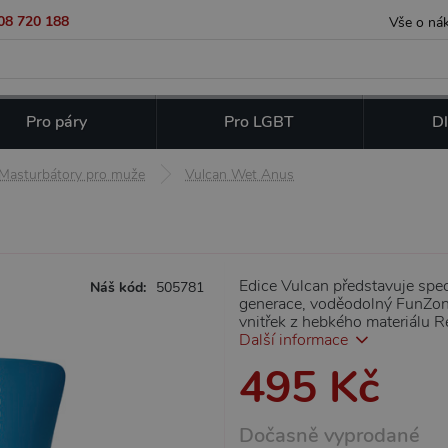
08 720 188
Vše o ná
Pro páry
Pro LGBT
Dl
Masturbátory pro muže
Vulcan Wet Anus
Edice Vulcan představuje spec
Náš kód:
505781
generace, voděodolný FunZone
vnitřek z hebkého materiálu Ref
Další informace
495 Kč
Dočasně vyprodané