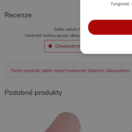
fungovat,
Recenze
Zatím nebylo hodnoceno
Hodnotit mohou pouze zákazníci kteří produkt zakoupili.
Ohodnotit tento produkt
NE
Tento produkt zatím nebyl hodnocen žádným zákazníkem.
Podobné produkty
Nezbytně nutné soubory cook
bez nezbytně nutných soubo
Název
Pr
CookieScriptConsent
Co
.x
_ga_SX4YNVLNP9
.x