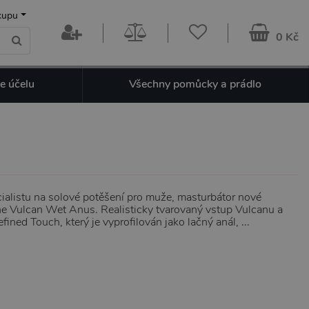
kupu
0 Kč
e účelu
Všechny pomůcky a prádlo
ialistu na solové potěšení pro muže, masturbátor nové
 Vulcan Wet Anus. Realisticky tvarovaný vstup Vulcanu a
ined Touch, který je vyprofilován jako lačný anál, ...