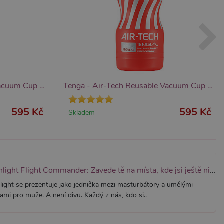
it, lze jej považovat za
ungovat správně.
S po aktualizaci
 každou z těchto funkcí
ALB).
bor cookie (_GRECAPTCHA)
ezbytný pro správnou
Tenga - Air-Tech Reusable Vacuum Cup Strong
Tenga - Air-Tech Reusable Vacuum Cup Regular
595 Kč
595 Kč
Skladem
znamná aktualizace běžněji
tu Zopim používaného k
í jedinečných uživatelů
ástí každého požadavku na
h pro analytické přehledy
Fleshlight Flight Commander: Zavede tě na místa, kde jsi ještě nikdy nebyl
light se prezentuje jako jednička mezi masturbátory a umělými
ami pro muže. A není divu. Každý z nás, kdo si..