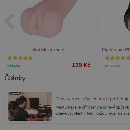
AWSALBCORS
Am
wi
me
_GRECAPTCHA
Go
ww
PHPSESSID
PH
Mini Masturbator
.x
129 Kč
Skladem
Skladem
Provider /
Provider /
Název
Název
V
Články
Doména
Doména
_ga
__zlcmid
1
Google LLC
Zendesk Inc.
.xsexshop.cz
.xsexshop.cz
m
Penis v ruce: Vše, co muži potřebují
Masturbace je přirozený a zdravý způsob, 
objevovat vlastní tělo. Každý muž má své.