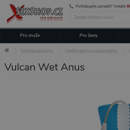
Potřebujete poradit? Volejte
6
Pro muže
Pro ženy
Erotické pomůcky
Umělé vagíny a masturbátory
Vulcan Wet Anus