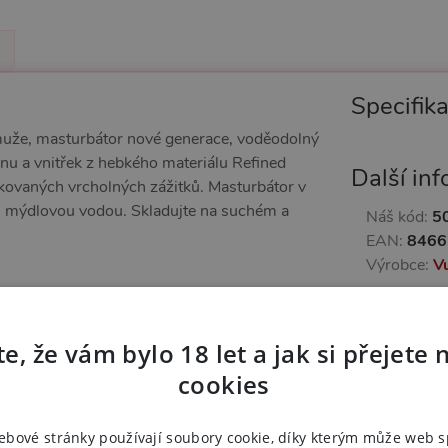
Specifik
 muže, masturbátor nové generace, voděodolný
u a vnitřek z hebkého materiálu Refined
Další in
pakovaných vrcholných zážitků. Masturbátor v
ím mýdlovou vodou. Skladujte na suchém a
Náš kód:
5
EAN:
8466
Výrobce:
V
Zařazeno
e, že vám bylo 18 let a jak si přejete 
Masturb
cookies
ebové stránky používají soubory cookie, díky kterým může web 