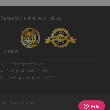
Bezpečný a diskrétní nákup
Kontakt
E-mail:
info@xsexshop.cz
Zavolejte nám:
608 720 188
xSexShop.cz, Cejl 91, Brno, 60200
h extra love by
Kicero.cz