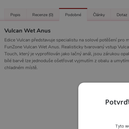
Popis
Recenze
(0)
Podobné
Články
Dotaz
Vulcan Wet Anus
Edice Vulcan představuje specialistu na solové potěšení pro
FunZone Vulcan Wet Anus. Realisticky tvarovaný vstup Vulcan
Touch, který je vyprofilován jako lačný anál, jsou zárukou o
bílé barvě lze jednoduše ošetřovat vyjmutím z obalu a umyt
chladném místě.
Potvrďt
Tyto w