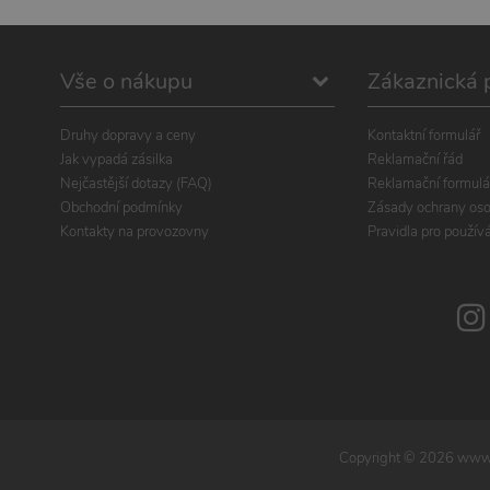
Vše o nákupu
Zákaznická 
Druhy dopravy a ceny
Kontaktní formulář
Jak vypadá zásilka
Reklamační řád
Nejčastější dotazy (FAQ)
Reklamační formulá
Obchodní podmínky
Zásady ochrany oso
Kontakty na provozovny
Pravidla pro použív
Copyright ©
2026
www.