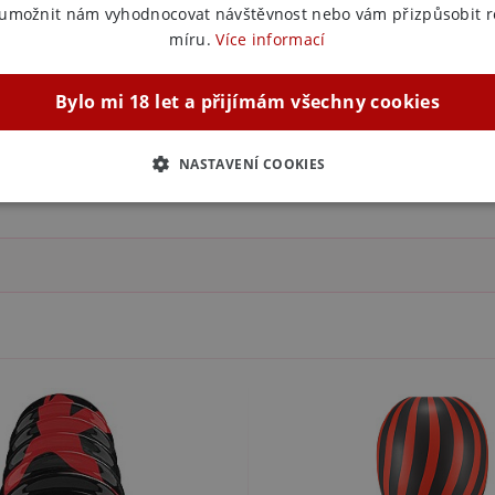
 umožnit nám vyhodnocovat návštěvnost nebo vám přizpůsobit 
míru.
Více informací
Bylo mi 18 let a přijímám všechny cookies
NASTAVENÍ COOKIES
ZBYTNĚ NUTNÉ
ANALYTICKÉ
MARKETINGOVÉ
F
Nezbytně nutné
Analytické
Marketingové
Funkční
ie umožňují základní funkce webových stránek, jako je přihlášení uživatele a správa 
rů cookie správně používat.
ovider / Doména
Vyprší
Popis
1 rok 1
Tento soubor cookie používá služba Cookie-Script.co
okieScript
měsíc
předvoleb souhlasu se soubory cookie návštěvníků. Je
sexshop.cz
Cookie-Script.com fungoval správně.
sexshop.cz
1 rok 1
Tento soubor cookie je přidružen k webům používající