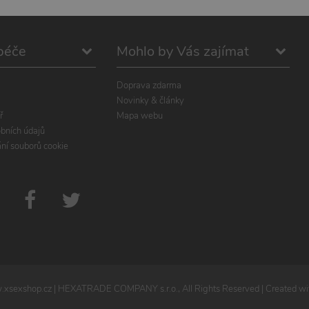
péče
Mohlo by Vás zajímat
Doprava zdarma
Novinky & články
ř
Mapa webu
bních údajů
ání souborů cookie
xsexshop.cz
| HEXATRADE COMPANY s.r.o., All Rights Reserved | Created wit