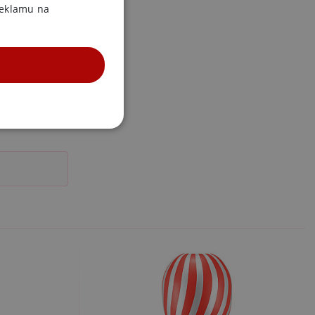
reklamu na
UNKČNÍ
účtu. Webové stránky nelze
m k zapamatování
 nutné, aby banner cookie
m Správce značek Google k