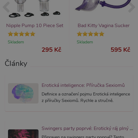
_ga_SX4YNVLNP9
.xsexshop.cz
1 rok 1
Tento s
měsíc
cookie j
přidruž
webům
používa
Nipple Pump 10 Piece Set
Bad Kitty Vagina Sucker
Správce
Google 
načtení 
skriptů
Skladem
Skladem
na strán
295 Kč
595 Kč
Pokud j
použit, l
považov
Články
nezbytn
nutný, 
bez něj 
skripty
fungova
správně
Erotická inteligence: Příručka Sexiomů
AWSALBCORS
7 dní
Pro pokr
Amazon.com Inc.
Definice a označení pojmu Erotická inteligence
podpor
widget-
z příručky Sexiomů. Rychle a stručně.
lepivosti
mediator.zopim.com
případy 
CORS p
aktualiz
Chromi
vytvářím
soubory
Swingers party poprvé: Erotický ráj plný extáze? Průvodce, který ti otevře dveře!
lepivost
každou 
Připraven na swingers party poprvé? Tento