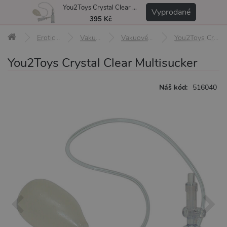
You2Toys Crystal Clear Multisucker
MENU
Vyprodané
395 Kč
Erotické pomůcky
Vakuové pumpy
Vakuové pumpy pro ženy
You2Toys Crystal Clear Multisucker
You2Toys Crystal Clear Multisucker
Náš kód:
516040