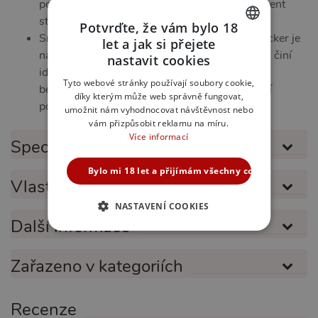
potěšení a umožňují vám sledovat každý moment
stimulace.
Potvrďte, že vám bylo 18
Snadné použití a čištění: Crystal Clear Multisucker je
let a jak si přejete
CZECH
navržen pro snadné použití a údržbu, což z něj činí
nastavit cookies
ideální doplněk pro každého, kdo hledá
SLOVAK
Tyto webové stránky používají soubory cookie,
bezproblémový způsob, jak zvýšit své sexuální
díky kterým může web správně fungovat,
ENGLISH
potěšení.
umožnit nám vyhodnocovat návštěvnost nebo
vám přizpůsobit reklamu na míru.
Více informací
Specifikace produktu
Bylo mi 18 let a přijímám všechny cookies
Vlastnosti produktu
NASTAVENÍ COOKIES
Další informace
NEZBYTNĚ NUTNÉ
Zařazeno v kategoriích
ANALYTICKÉ
MARKETINGOVÉ
FUNKČNÍ
Recenze