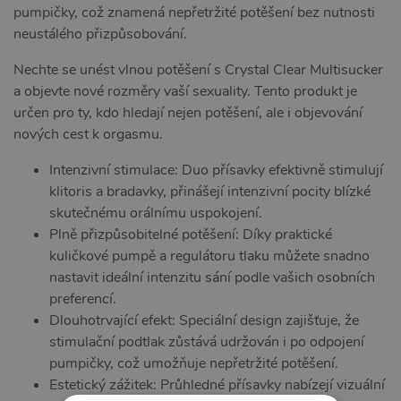
pumpičky, což znamená nepřetržité potěšení bez nutnosti
neustálého přizpůsobování.
Nechte se unést vlnou potěšení s Crystal Clear Multisucker
a objevte nové rozměry vaší sexuality. Tento produkt je
určen pro ty, kdo hledají nejen potěšení, ale i objevování
nových cest k orgasmu.
Intenzivní stimulace: Duo přísavky efektivně stimulují
klitoris a bradavky, přinášejí intenzivní pocity blízké
skutečnému orálnímu uspokojení.
Plně přizpůsobitelné potěšení: Díky praktické
kuličkové pumpě a regulátoru tlaku můžete snadno
nastavit ideální intenzitu sání podle vašich osobních
preferencí.
Dlouhotrvající efekt: Speciální design zajišťuje, že
stimulační podtlak zůstává udržován i po odpojení
pumpičky, což umožňuje nepřetržité potěšení.
Estetický zážitek: Průhledné přísavky nabízejí vizuální