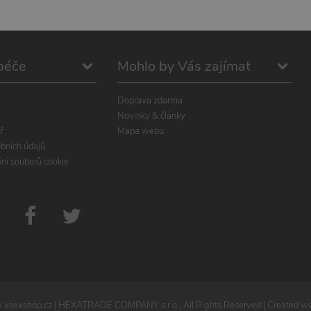
péče
Mohlo by Vás zajímat
Doprava zdarma
Novinky & články
ř
Mapa webu
bních údajů
ání souborů cookie
xsexshop.cz
| HEXATRADE COMPANY s.r.o., All Rights Reserved | Created wit