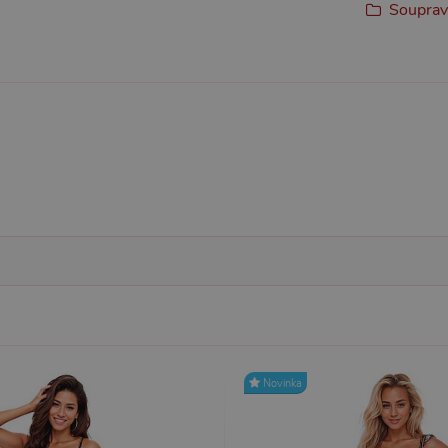
Soupravy
Nezbytně nutné
Analytické
Marketingové
Funkční
ie umožňují základní funkce webových stránek, jako je přihlášení uživatele a správa 
rů cookie správně používat.
ovider / Doména
Vyprší
Popis
1 rok 1
Tento soubor cookie používá služba Cookie-Script.co
okieScript
měsíc
předvoleb souhlasu se soubory cookie návštěvníků. Je
sexshop.cz
Cookie-Script.com fungoval správně.
sexshop.cz
1 rok 1
Tento soubor cookie je přidružen k webům používající
měsíc
načtení dalších skriptů a kódu na stránku. Pokud je použ
nezbytně nutný, protože bez něj jiné skripty nemusí f
7 dní
Pro pokračující podporu lepivosti s případy použití COR
azon.com Inc.
Chromium vytváříme další soubory cookie lepivosti pro
dget-
lepivosti založených na trvání s názvem AWSALBCORS (
diator.zopim.com
6
Google reCAPTCHA nastaví při spuštění potřebný sou
ogle LLC
měsíců
za účelem provedení analýzy rizik.
w.google.com
Novinka
1
Tento soubor cookie obsahuje informace o relaci. Je n
P.net
měsíc
funkčnost webu.
sexshop.cz