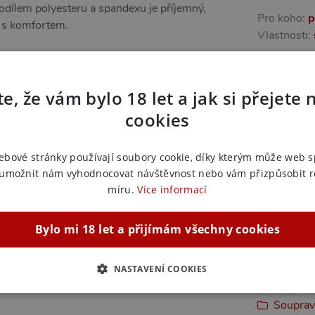
 podílem polyesteru a spandexu je příjemný,
Pro koho:
p
t s komfortem.
Vlastnosti:
Další in
e, že vám bylo 18 let a jak si přejete 
Náš kód:
vi
cookies
Výrobce:
A
Zařazeno
ebové stránky používají soubory cookie, díky kterým může web 
 umožnit nám vyhodnocovat návštěvnost nebo vám přizpůsobit 
 chvíle plné flirtu i pro momenty, kdy si
Erotické
míru.
Více informací
ikne při intimních příležitostech, focení v
Souprav
Souprav
Bylo mi 18 let a přijímám všechny cookies
Souprav
Souprav
NASTAVENÍ COOKIES
Souprav
Soupravy
ZBYTNĚ NUTNÉ
ANALYTICKÉ
MARKETINGOVÉ
F
Souprav