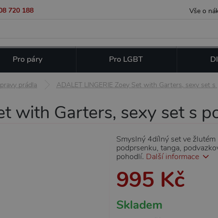
08 720 188
Vše o ná
Pro páry
Pro LGBT
Dl
pravy prádla
ADALET LINGERIE Zoey Set with Garters, sexy set s
with Garters, sexy set s 
Smyslný 4dílný set ve žluté
podprsenku, tanga, podvazkový
pohodlí.
Další informace
995 Kč
Skladem