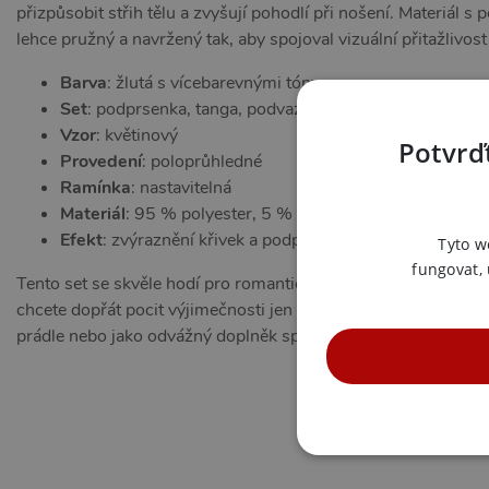
přizpůsobit střih tělu a zvyšují pohodlí při nošení. Materiál s
lehce pružný a navržený tak, aby spojoval vizuální přitažlivos
Barva
: žlutá s vícebarevnými tóny
Set
: podprsenka, tanga, podvazkový pás a podvazky
Vzor
: květinový
Potvrďt
Provedení
: poloprůhledné
Ramínka
: nastavitelná
Materiál
: 95 % polyester, 5 % spandex
Efekt
: zvýraznění křivek a podpora sebevědomí
Tyto w
fungovat,
Tento set se skvěle hodí pro romantické večery ve dvou, svůdné
chcete dopřát pocit výjimečnosti jen sama pro sebe. Naplno vyn
prádle nebo jako odvážný doplněk speciálního večera.
NE