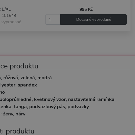
:
L/XL
995 Kč
: 101549
Dočasně vyprodané
 vyprodané
ace produktu
á, růžová, zelená, modrá
lyester, spandex
no
poloprůhledné, květinový vzor, nastavitelná ramínka
enka, tanga, podvazkový pás, podvazky
o:
ženy, páry
ti produktu