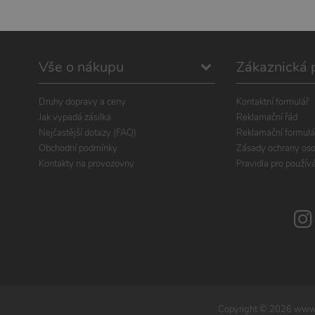
Vše o nákupu
Zákaznická 
Druhy dopravy a ceny
Kontaktní formulář
Jak vypadá zásilka
Reklamační řád
Nejčastější dotazy (FAQ)
Reklamační formulá
Obchodní podmínky
Zásady ochrany oso
Kontakty na provozovny
Pravidla pro použív
Copyright ©
2026
www.