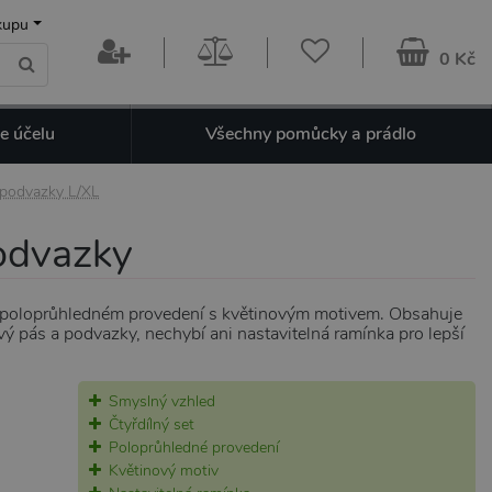
kupu
0 Kč
e účelu
Všechny pomůcky a prádlo
 podvazky L/XL
podvazky
m poloprůhledném provedení s květinovým motivem. Obsahuje
 pás a podvazky, nechybí ani nastavitelná ramínka pro lepší
Smyslný vzhled
Čtyřdílný set
Poloprůhledné provedení
Květinový motiv