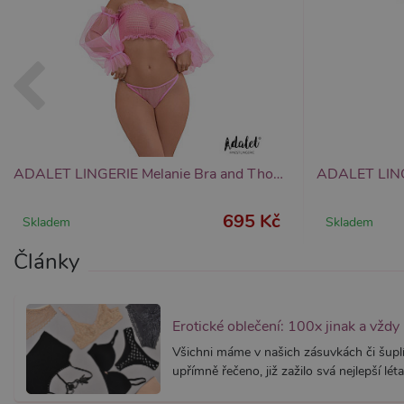
Provider /
Provider /
Název
Název
V
Doména
Doména
_ga
__zlcmid
1
Google LLC
Zendesk Inc.
.xsexshop.cz
.xsexshop.cz
m
ADALET LINGERIE Melanie Bra and Thong, sexy set prádla
695 Kč
Skladem
Skladem
Články
Erotické oblečení: 100x jinak a vždy
Všichni máme v našich zásuvkách či šuplí
upřímně řečeno, již zažilo svá nejlepší léta.