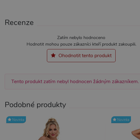
Recenze
Nezbytně nutné soubory cook
bez nezbytně nutných soubo
Zatím nebylo hodnoceno
Hodnotit mohou pouze zákazníci kteří produkt zakoupili.
Název
Pr
Ohodnotit tento produkt
CookieScriptConsent
Co
.x
_ga_SX4YNVLNP9
.x
Tento produkt zatím nebyl hodnocen žádným zákazníkem.
AWSALBCORS
Am
wi
me
Podobné produkty
_GRECAPTCHA
Go
ww
Novinka
Novinka
PHPSESSID
PH
.x