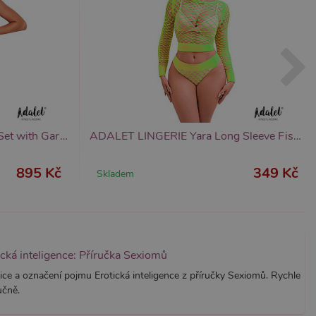
znamná aktualizace běžněji
tu Zopim používaného k
í jedinečných uživatelů
ástí každého požadavku na
h pro analytické přehledy
ADALET LINGERIE Caroline Set with Garter, svůdný set s podvazky
ADALET LINGERIE Yara Long Sleeve Fishnet Set (Yellow Fluor), síťovaný set
895 Kč
349 Kč
Skladem
ická inteligence: Příručka Sexiomů
ice a označení pojmu Erotická inteligence z příručky Sexiomů. Rychle
učně.