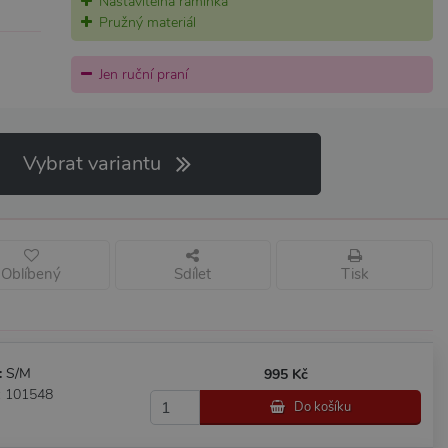
Nastavitelná ramínka
Pružný materiál
Jen ruční praní
Vybrat variantu
Oblíbený
Sdílet
Tisk
:
S/M
995 Kč
: 101548
Do košíku