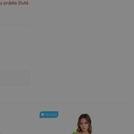
 prádla žlutá
účtu. Webové stránky nelze
m k zapamatování
 nutné, aby banner cookie
m Správce značek Google k
it, lze jej považovat za
ungovat správně.
S po aktualizaci
 každou z těchto funkcí
ALB).
bor cookie (_GRECAPTCHA)
Novinka
ezbytný pro správnou