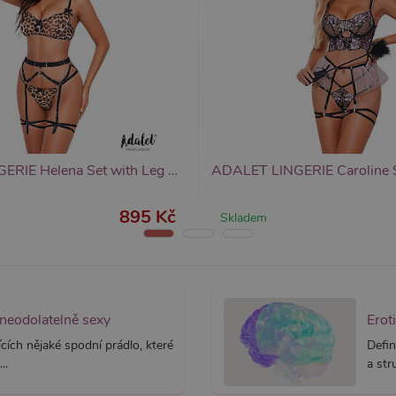
yprší
Vyprší
Popis
Popis
 rok
1 rok
Tento název souboru cookie je spojen s Google Universal Analytics - což je vý
Widget živého chatu nastavuje soubory cookie pro uložení ID živého cha
1
používané analytické služby Google. Tento soubor cookie se používá k rozlišen
identifikaci zařízení napříč návštěvami.
ěsíc
přiřazením náhodně vygenerovaného čísla jako identifikátoru klienta. Je souč
stránku na webu a slouží k výpočtu údajů o návštěvnících, relacích a kampaníc
webů.
ADALET LINGERIE Helena Set with Leg Rings, leopardí set prádla
895 Kč
Skladem
 neodolatelně sexy
Erot
cích nějaké spodní prádlo, které
Defin
..
a str