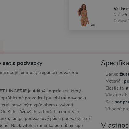
Velikost
Náš kód
Dočasně
Specifik
 set s podvazky
umí spojit jemnost, eleganci i odvážnou
Barva:
žlut
Materiál:
po
Elasticita:
a
T LINGERIE
je 4dílný lingerie set, který
Vlastnosti:
oprůhledné provedení působí rafinovaně a
Set:
podprs
ateriál smyslným způsobem a vytváří
Vhodné pr
e žlutých, růžových, zelených a modrých
senka, tanga, podvazkový pás a podvazky tvoří
Vlastnos
děně. Nastavitelná ramínka pomáhají lépe