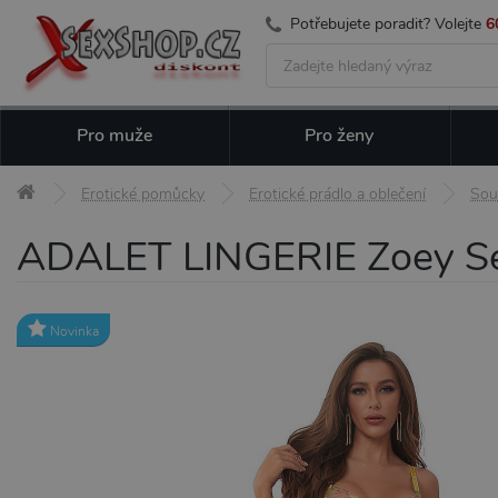
Potřebujete poradit? Volejte
6
Pro muže
Pro ženy
Erotické pomůcky
Erotické prádlo a oblečení
Sou
ADALET LINGERIE Zoey Set 
Novinka