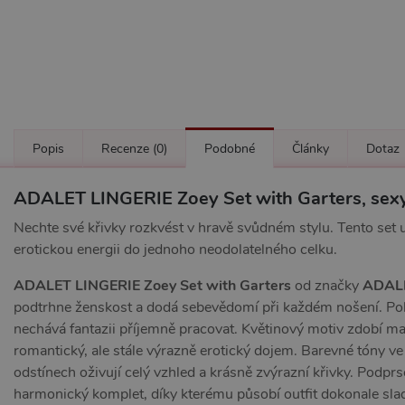
Popis
Recenze
(0)
Podobné
Články
Dotaz
ADALET LINGERIE Zoey Set with Garters, sexy
Nechte své křivky rozkvést v hravě svůdném stylu. Tento set 
erotickou energii do jednoho neodolatelného celku.
ADALET LINGERIE Zoey Set with Garters
od značky
ADALE
podtrhne ženskost a dodá sebevědomí při každém nošení. Pol
nechává fantazii příjemně pracovat. Květinový motiv zdobí m
romantický, ale stále výrazně erotický dojem. Barevné tóny v
odstínech oživují celý vzhled a krásně zvýrazní křivky. Podpr
harmonický komplet, díky kterému působí outfit dokonale sla