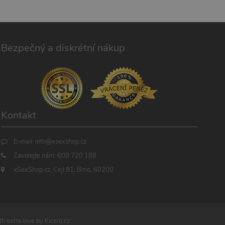
Bezpečný a diskrétní nákup
Kontakt
E-mail:
info@xsexshop.cz
Zavolejte nám:
608 720 188
xSexShop.cz, Cejl 91, Brno, 60200
h extra love by
Kicero.cz