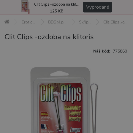
Clit Clips -ozdoba na klitoris
MENU
Vyprodané
125 Kč
Erotické pomůcky
BDSM pomůcky a sady
Skřipce, svorky
Clit Clips -ozdoba na klitoris
Clit Clips -ozdoba na klitoris
Náš kód:
775860