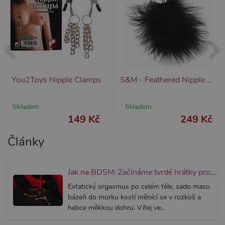
Nezbytně nutné
Analytické
Marketingové
Funkční
You2Toys Nipple Clamps
Nezbytně nutné soubory cookie umožňují
S&M - Feathered Nipple Clamps
základní funkce webových stránek, jako je
přihlášení uživatele a správa účtu. Webové
stránky nelze bez nezbytně nutných souborů
Skladem
Skladem
cookie správně používat.
149 Kč
249 Kč
Název
Provider / Doména
Vyprší
Popis
Články
CookieScriptConsent
1 rok 1
Tento s
CookieScript
měsíc
cookie 
.xsexshop.cz
služba 
Script.c
zapamat
Jak na BDSM: Začínáme tvrdé hrátky pro dospělé (aktualizováno)
předvol
souhlas
Extatický orgasmus po celém těle, sado maso
soubory
bázeň do morku kostí měnící se v rozkoš a
návštěvn
nutné, 
hebce měkkou dohru. Vítej ve..
banner 
Cookie-
Script.