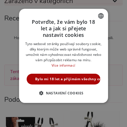
Zařazeno v kategoriích
Recenze
Potvrďte, že vám bylo 18
let a jak si přejete
CZECH
Zatím nebylo hodnoceno
nastavit cookies
Hodnotit mohou pouze zákazníci kteří produkt zakoupili.
SLOVAK
Tyto webové stránky používají soubory cookie,
Ohodnotit tento produkt
díky kterým může web správně fungovat,
ENGLISH
umožnit nám vyhodnocovat návštěvnost nebo
vám přizpůsobit reklamu na míru.
Více informací
Tento produkt zatím nebyl hodnocen žádným
zákazníkem.
Bylo mi 18 let a přijímám všechny cookies
NASTAVENÍ COOKIES
Podobné produkty
NEZBYTNĚ NUTNÉ
ANALYTICKÉ
MARKETINGOVÉ
FUNKČNÍ