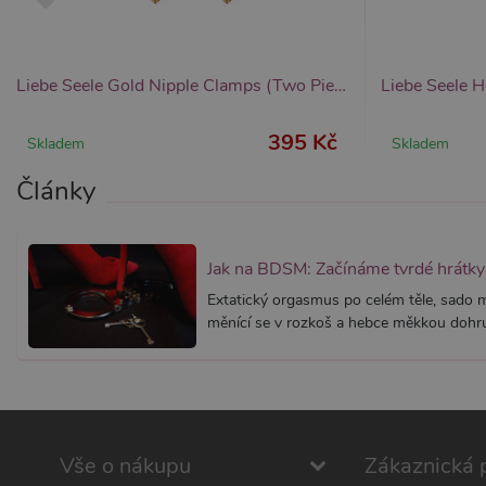
_ga
__zlcmid
1
Google LLC
Zendesk Inc.
.xsexshop.cz
.xsexshop.cz
m
Liebe Seele Gold Nipple Clamps (Two Pieces A Set), nastavitelné svorky na bradavky
395 Kč
Skladem
Skladem
Články
Jak na BDSM: Začínáme tvrdé hrátky 
Extatický orgasmus po celém těle, sado
měnící se v rozkoš a hebce měkkou dohru.
Vše o nákupu
Zákaznická 