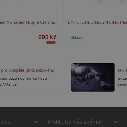
 rok
1 rok
Tento název souboru cookie je spojen s Google Universal Analytics - což je vý
Widget živého chatu nastavuje soubory cookie pro uložení ID živého cha
1
používané analytické služby Google. Tento soubor cookie se používá k rozlišen
identifikaci zařízení napříč návštěvami.
ěsíc
přiřazením náhodně vygenerovaného čísla jako identifikátoru klienta. Je souč
stránku na webu a slouží k výpočtu údajů o návštěvnících, relacích a kampaníc
Liebe Seele Heart-Shaped Nipple Clamps with Rhinestones (Silver), třpytivé svorky bradavek
webů.
695 Kč
Skladem
pro dospělé (aktualizováno)
Jak 
 maso bázeň do morku kostí
Svaz
 Vítej ve..
sebe 
péče
Mohlo by Vás zajímat