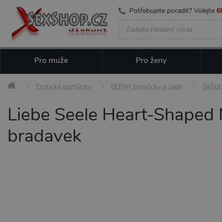
Potřebujete poradit? Volejte
6
Pro muže
Pro ženy
Erotické pomůcky
BDSM pomůcky a sady
Skřipc
Liebe Seele Heart-Shaped N
bradavek