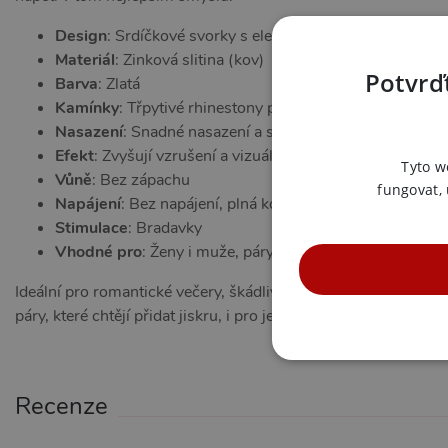
Design
: Srdíčkové svorky s elegantním vzhledem
Materiál
: Zinková slitina (kov)
Potvrďt
Barva
: Zlatá
Kamínky
: Třpytivé rhinestony pro šperk na tělo
Nasazení
: Snadné nasazení a sejmutí
Efekt
: Zvyšují vzrušení a vizuální potěšení
Tyto w
Vůně
: Bez zápachu
fungovat,
Napájení
: Bez napájení, plná kontrola
Stimulace
: Bradavky
Vhodné pro
: Ženy i muže, páry, začátečníky i pokročilé
Ideální pro romantické večery, škádlivé předehry nebo jako sv
páry, které chtějí přidat jiskru, i pro jednotlivce objevující nové
NE
Recenze