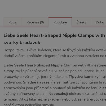
Popis
Recenze
(0)
Podobné
Články
Dotaz
Liebe Seele Heart-Shaped Nipple Clamps with 
svorky bradavek
Rozpoutejte jiskřivé škádlení, které se třpytí při každém dot
dodají vašemu hrátkám elegantní lesk a zvednou vzrušení na
Liebe Seele Heart-Shaped Nipple Clamps with Rhinestone
slitiny
, takže působí pevně a luxusně na pohled i dotek. Jejich
bradavky a zvýrazní je jemným tlakem.
Třpytivé kamínky
hraj
podívanou.
Snadné nasazení a sejmutí
zaručí spontánní hrát
zpracováním jsou příjemné a poutavé při každém nošení.
Zla
svůdný, rafinovaný akcent.
Neobsahují elektroniku
, takže si
tempem. Ať už láká něžné škádlení nebo odvážnější erotická es
napětí v tom nejlepším smyslu.