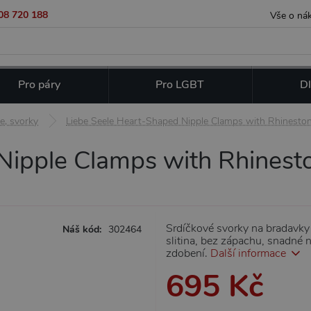
08 720 188
Vše o ná
Pro páry
Pro LGBT
Dl
e, svorky
Liebe Seele Heart-Shaped Nipple Clamps with Rhinestone
ipple Clamps with Rhineston
Srdíčkové svorky na bradavky s
Náš kód:
302464
slitina, bez zápachu, snadné n
zdobení.
Další informace
695 Kč