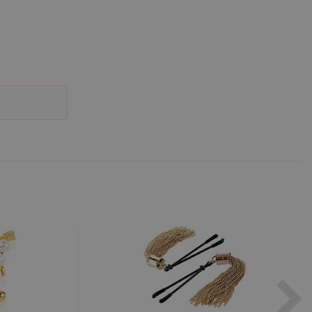
účtu. Webové stránky nelze
m k zapamatování
 nutné, aby banner cookie
m Správce značek Google k
it, lze jej považovat za
ungovat správně.
S po aktualizaci
 každou z těchto funkcí
ALB).
bor cookie (_GRECAPTCHA)
ezbytný pro správnou