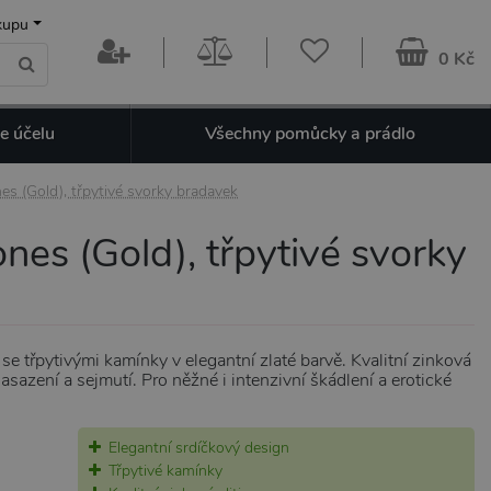
kupu
0 Kč
e účelu
Všechny pomůcky a prádlo
s (Gold), třpytivé svorky bradavek
es (Gold), třpytivé svorky
e třpytivými kamínky v elegantní zlaté barvě. Kvalitní zinková
asazení a sejmutí. Pro něžné i intenzivní škádlení a erotické
Elegantní srdíčkový design
Třpytivé kamínky