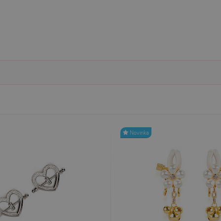
Nezbytně nutné
Analytické
Marketingové
Funkční
ie umožňují základní funkce webových stránek, jako je přihlášení uživatele a správa 
rů cookie správně používat.
ovider / Doména
Vyprší
Popis
1 rok 1
Tento soubor cookie používá služba Cookie-Script.co
okieScript
měsíc
předvoleb souhlasu se soubory cookie návštěvníků. Je
sexshop.cz
Cookie-Script.com fungoval správně.
sexshop.cz
1 rok 1
Tento soubor cookie je přidružen k webům používající
měsíc
načtení dalších skriptů a kódu na stránku. Pokud je použ
nezbytně nutný, protože bez něj jiné skripty nemusí f
7 dní
Pro pokračující podporu lepivosti s případy použití COR
azon.com Inc.
Chromium vytváříme další soubory cookie lepivosti pro
dget-
lepivosti založených na trvání s názvem AWSALBCORS (
diator.zopim.com
Novinka
6
Google reCAPTCHA nastaví při spuštění potřebný sou
ogle LLC
měsíců
za účelem provedení analýzy rizik.
w.google.com
1
Tento soubor cookie obsahuje informace o relaci. Je n
P.net
měsíc
funkčnost webu.
sexshop.cz
yprší
Vyprší
Popis
Popis