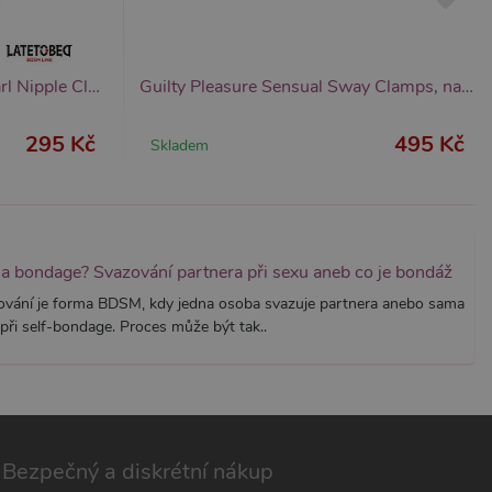
znamná aktualizace běžněji
tu Zopim používaného k
í jedinečných uživatelů
ástí každého požadavku na
h pro analytické přehledy
LATETOBED BDSM LINE Pearl Nipple Clamps, svorky na bradavky s perlami
Guilty Pleasure Sensual Sway Clamps, nastavitelné svorky na bradavky
295 Kč
495 Kč
Skladem
na bondage? Svazování partnera při sexu aneb co je bondáž
ování je forma BDSM, kdy jedna osoba svazuje partnera anebo sama
při self-bondage. Proces může být tak..
Bezpečný a diskrétní nákup