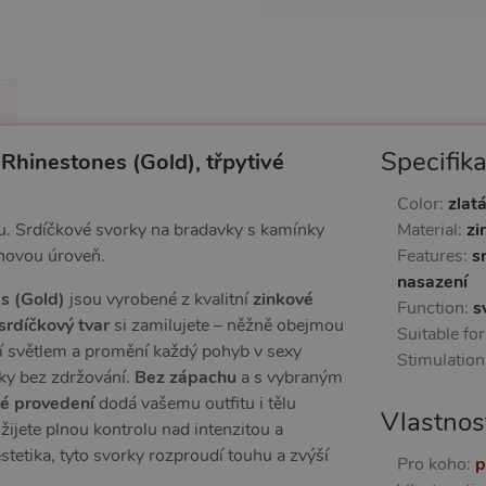
Specifik
Rhinestones (Gold), třpytivé
Color:
zlat
eku. Srdíčkové svorky na bradavky s kamínky
Material:
zi
 novou úroveň.
Features:
s
nasazení
s (Gold)
jsou vyrobené z kvalitní
zinkové
Function:
s
srdíčkový tvar
si zamilujete – něžně obejmou
Suitable fo
í světlem a promění každý pohyb v sexy
Stimulation
ky bez zdržování.
Bez zápachu
a s vybraným
té provedení
dodá vašemu outfitu i tělu
Vlastnos
 užijete plnou kontrolu nad intenzitou a
tetika, tyto svorky rozproudí touhu a zvýší
Pro koho:
p