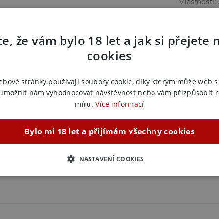
Vlastnosti:
Stimulace:
e, že vám bylo 18 let a jak si přejete 
Další in
cookies
Náš kód:
3
EAN:
4582
ebové stránky používají soubory cookie, díky kterým může web 
Výrobce:
L
 umožnit nám vyhodnocovat návštěvnost nebo vám přizpůsobit 
míru.
Více informací
Zařazeno
Skřipce,
Bylo mi 18 let a přijímám všechny cookies
ůdný doplněk k prádlu a focení. Skvělé pro
Skřipce,
 pocity.
Skřipce,
NASTAVENÍ COOKIES
ZBYTNĚ NUTNÉ
ANALYTICKÉ
MARKETINGOVÉ
F