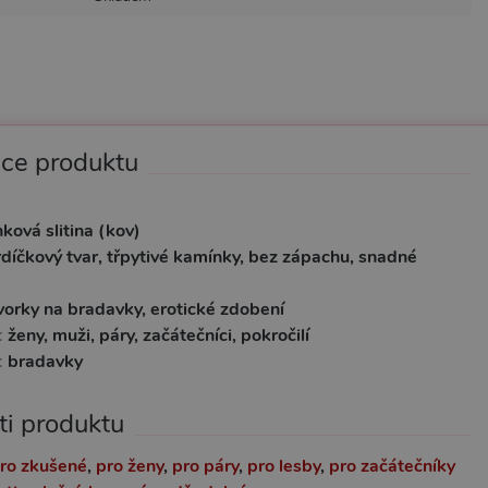
ace produktu
á
nková slitina (kov)
rdíčkový tvar, třpytivé kamínky, bez zápachu, snadné
vorky na bradavky, erotické zdobení
r:
ženy, muži, páry, začátečníci, pokročilí
:
bradavky
ti produktu
ro zkušené
,
pro ženy
,
pro páry
,
pro lesby
,
pro začátečníky