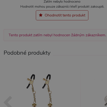
Zatím nebylo hodnoceno
Hodnotit mohou pouze zákazníci kteří produkt zakoupili.
Nezbytně nutné soubory cook
Ohodnotit tento produkt
bez nezbytně nutných soubo
Název
Pr
CookieScriptConsent
Co
.x
Tento produkt zatím nebyl hodnocen žádným zákazníkem.
_ga_SX4YNVLNP9
.x
Podobné produkty
AWSALBCORS
Am
wi
me
_GRECAPTCHA
Go
ww
PHPSESSID
PH
.x
Provider /
Provider /
Název
Název
V
Doména
Doména