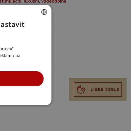
stimulační
,
luxusní
,
voděodolné
bradavky
nastavit
formace
CZECH
02464
SLOVAK
558006933
ENGLISH
správně
iebe Seele
reklamu na
 v kategoriích
 svorky
 svorky kov
 svorky zlatá
UNKČNÍ