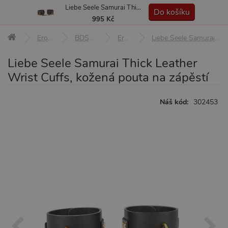
Liebe Seele Samurai Thick Leather Wrist Cuffs, kožená pouta na zápěstí
MENU
Do košíku
995 Kč
Erotické pomůcky
BDSM pomůcky a sady
Erotická pouta
Liebe Seele Samurai Thick Leather Wrist Cuffs, kožená pouta na zápěstí
Liebe Seele Samurai Thick Leather
Wrist Cuffs, kožená pouta na zápěstí
Náš kód:
302453