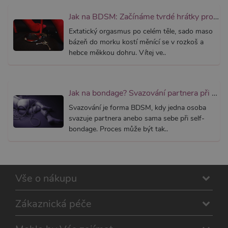
CORS p
aktualiz
Jak na BDSM: Začínáme tvrdé hrátky pro dospělé (aktualizováno)
Chromi
vytvářím
Extatický orgasmus po celém těle, sado maso
soubory
bázeň do morku kostí měnící se v rozkoš a
lepivost
každou 
hebce měkkou dohru. Vítej ve..
těchto f
lepivost
založen
trvání 
AWSAL
Jak na bondage? Svazování partnera při sexu aneb co je bondáž
(ALB).
Svazování je forma BDSM, kdy jedna osoba
_GRECAPTCHA
6
Google
Google LLC
měsíců
reCAPT
www.google.com
svazuje partnera anebo sama sebe při self-
nastaví 
bondage. Proces může být tak..
spuštěn
potřebn
soubor 
(_GREC
za účel
provede
analýzy r
Vše o nákupu
PHPSESSID
1
Tento s
PHP.net
měsíc
cookie
.xsexshop.cz
obsahuj
Zákaznická péče
informa
relaci. Je
nezbytn