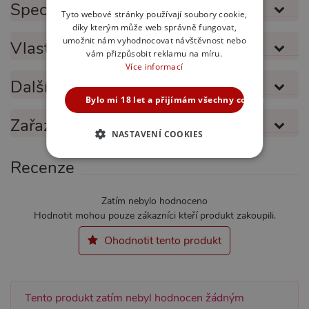
Specifikace produktu
SLOVAK
Tyto webové stránky používají soubory cookie,
díky kterým může web správně fungovat,
ENGLISH
umožnit nám vyhodnocovat návštěvnost nebo
Vlastnosti produktu
vám přizpůsobit reklamu na míru.
Více informací
Další informace
Bylo mi 18 let a přijímám všechny cookies
Zařazeno v kategoriích
NASTAVENÍ COOKIES
NEZBYTNĚ NUTNÉ
Recenze
ANALYTICKÉ
Zatím nebylo hodnoceno
Hodnotit mohou pouze zákazníci kteří produkt zakoupili.
MARKETINGOVÉ
FUNKČNÍ
Ohodnotit tento produkt
Nezbytně nutné
Analytické
Tento produkt zatím nebyl hodnocen žádným
Marketingové
Funkční