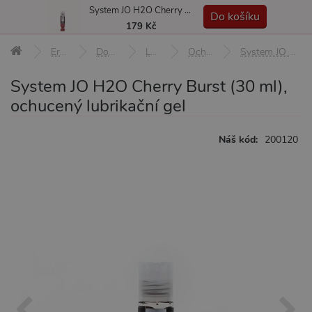
System JO H2O Cherry Burst (30 ml), ochucený lubrikační gel
MENU
Do košíku
179 Kč
Erotické pomůcky
Doplňky a afrodiziaka
Lubrikační gely
Ochucené lubrikační gely
System JO H2O Cherry Burst (30 ml), ochucený lubrikační gel
System JO H2O Cherry Burst (30 ml),
ochucený lubrikační gel
Náš kód:
200120