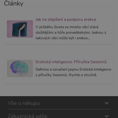
Články
Google 
načtení 
skriptů
na strán
Pokud j
Jak na zlepšení a podporu erekce
použit, l
považov
V průběhu života se mnoho věcí stává
nezbytn
nutný, 
složitějšími a hůře proveditelnými. Jednou z
bez něj 
takových věcí může být i erekce...
skripty
fungova
správně
AWSALBCORS
7 dní
Pro pokr
Amazon.com Inc.
podpor
widget-
lepivosti
Erotická inteligence: Příručka Sexiomů
mediator.zopim.com
případy 
CORS p
Definice a označení pojmu Erotická inteligence
aktualiz
z příručky Sexiomů. Rychle a stručně.
Chromi
vytvářím
soubory
lepivost
každou 
těchto f
lepivost
založen
Vše o nákupu
trvání 
AWSAL
(ALB).
Zákaznická péče