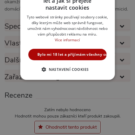
let a jak si přejete
okamžitě vyčistěte. Uchovávejte mimo dosah dětí a
CZECH
nastavit cookies
domácích zvířat. Produkt není antikoncepce ani spermicid.
SLOVAK
Tyto webové stránky používají soubory cookie,
díky kterým může web správně fungovat,
ENGLISH
Specifikace produktu
umožnit nám vyhodnocovat návštěvnost nebo
vám přizpůsobit reklamu na míru.
Více informací
Vlastnosti produktu
Bylo mi 18 let a přijímám všechny cookies
Další informace
NASTAVENÍ COOKIES
Zařazeno v kategoriích
NEZBYTNĚ NUTNÉ
Recenze
ANALYTICKÉ
MARKETINGOVÉ
FUNKČNÍ
Zatím nebylo hodnoceno
Hodnotit mohou pouze zákazníci kteří produkt zakoupili.
Ohodnotit tento produkt
Nezbytně nutné
Analytické