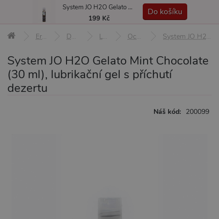
System JO H2O Gelato Mint Chocolate (30 ml), lubrikační gel s příchutí dezertu
MENU
Do košíku
199 Kč
Erotické pomůcky
Doplňky a afrodiziaka
Lubrikační gely
Ochucené lubrikační gely
System JO H2O Gelato Mint Chocolate (30 ml), lubrikační gel s příchutí dezertu
System JO H2O Gelato Mint Chocolate
(30 ml), lubrikační gel s příchutí
dezertu
Náš kód:
200099