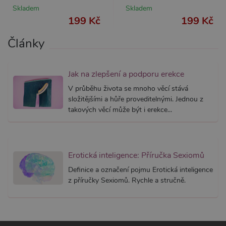
používa
Skladem
Skladem
Správce
199 Kč
199 Kč
Google 
načtení 
skriptů
Články
na strán
Pokud j
použit, l
považov
nezbytn
Jak na zlepšení a podporu erekce
nutný, 
bez něj 
V průběhu života se mnoho věcí stává
skripty
složitějšími a hůře proveditelnými. Jednou z
fungova
správně
takových věcí může být i erekce...
AWSALBCORS
7 dní
Pro pokr
Amazon.com Inc.
podpor
widget-
lepivosti
mediator.zopim.com
případy 
CORS p
Erotická inteligence: Příručka Sexiomů
aktualiz
Chromi
Definice a označení pojmu Erotická inteligence
vytvářím
soubory
z příručky Sexiomů. Rychle a stručně.
lepivost
každou 
těchto f
lepivost
založen
trvání 