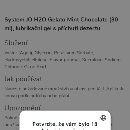
System JO H2O Gelato Mint Chocolate (30
ml), lubrikační gel s příchutí dezertu
Složení
Water (Aqua), Glycerin, Potassium Sorbate,
Hydroxyethlcellulose, Flavor (aroma), Sucralose, Sodium
Chloride, Citric Acid
Jak používat
Naneste požadované množství na oblast genitálií. Aplikujte
znovu podle potřeby nebo přání.
Upozornění
Pokud dojde k podráždění nebo nepohodlí, přestaňte
Potvrďte, že vám bylo 18
používat a poraďte se s lékařem. Velmi kluzké. Rozlití