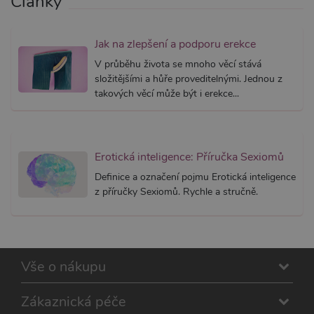
Články
načtení 
skriptů
na strán
Pokud j
Jak na zlepšení a podporu erekce
použit, l
považov
V průběhu života se mnoho věcí stává
nezbytn
složitějšími a hůře proveditelnými. Jednou z
nutný, 
bez něj 
takových věcí může být i erekce...
skripty
fungova
správně
AWSALBCORS
7 dní
Pro pokr
Amazon.com Inc.
podpor
widget-
Erotická inteligence: Příručka Sexiomů
lepivosti
mediator.zopim.com
případy 
Definice a označení pojmu Erotická inteligence
CORS p
aktualiz
z příručky Sexiomů. Rychle a stručně.
Chromi
vytvářím
soubory
lepivost
každou 
těchto f
lepivost
Vše o nákupu
založen
trvání 
AWSAL
(ALB).
Zákaznická péče