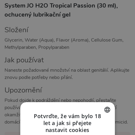
System JO H2O Tropical Passion (30 ml),
ochucený lubrikační gel
Složení
Glycerin, Water (Aqua), Flavor (Aroma), Cellulose Gum,
Methylparaben, Propylparaben
Jak používat
Naneste požadované množství na oblast genitálií. Aplikujte
znovu podle potřeby nebo přání.
Upozornění
Pokud dojde k podráždění nebo nepohodlí, přestaňte
používat a poraďte se s lékařem. Velmi kluzké. Rozlití
okamžitě vyčistěte. Uchovávejte mimo dosah dětí a
Potvrďte, že vám bylo 18
domácích zvířat. Produkt není antikoncepce ani spermicid.
let a jak si přejete
CZECH
nastavit cookies