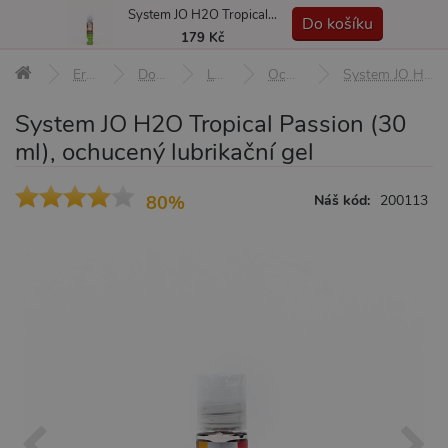
System JO H2O Tropical Passion (30 ml), ochucený lubrikační gel
MENU
Do košíku
179 Kč
Erotické pomůcky
Doplňky a afrodiziaka
Lubrikační gely
Ochucené lubrikační gely
System JO H2O Tropical Passion (30 ml), ochucený lubrikační gel
System JO H2O Tropical Passion (30
ml), ochucený lubrikační gel
80%
Náš kód:
200113