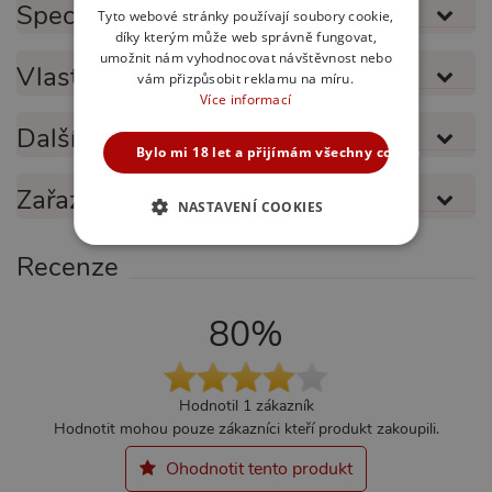
SLOVAK
Specifikace produktu
Tyto webové stránky používají soubory cookie,
díky kterým může web správně fungovat,
ENGLISH
umožnit nám vyhodnocovat návštěvnost nebo
Vlastnosti produktu
vám přizpůsobit reklamu na míru.
Více informací
Další informace
Bylo mi 18 let a přijímám všechny cookies
Zařazeno v kategoriích
NASTAVENÍ COOKIES
NEZBYTNĚ NUTNÉ
Recenze
ANALYTICKÉ
80%
MARKETINGOVÉ
FUNKČNÍ
Hodnotil 1 zákazník
Hodnotit mohou pouze zákazníci kteří produkt zakoupili.
Nezbytně nutné
Analytické
Ohodnotit tento produkt
Marketingové
Funkční