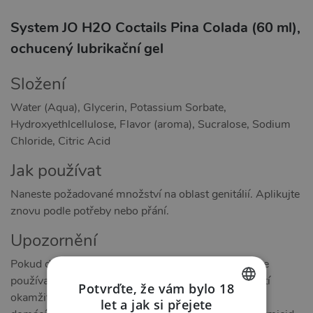
System JO H2O Coctails Pina Colada (60 ml),
ochucený lubrikační gel
Složení
Water (Aqua), Glycerin, Potassium Sorbate,
Hydroxyethlcellulose, Flavor (aroma), Sucralose, Sodium
Chloride, Citric Acid
Jak používat
Naneste požadované množství na oblast genitálií. Aplikujte
znovu podle potřeby nebo přání.
Upozornění
Pokud dojde k podráždění nebo nepohodlí, přestaňte
používat a poraďte se s lékařem. Velmi kluzké. Rozlití
Potvrďte, že vám bylo 18
okamžitě vyčistěte. Uchovávejte mimo dosah dětí a
let a jak si přejete
CZECH