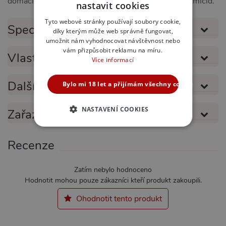
domácích zvířat. Produkt není antikoncepce ani spermicid.
nastavit cookies
SLOVAK
Tyto webové stránky používají soubory cookie,
Specifikace produktu
díky kterým může web správně fungovat,
ENGLISH
umožnit nám vyhodnocovat návštěvnost nebo
vám přizpůsobit reklamu na míru.
Vlastnosti produktu
Více informací
Další informace
Bylo mi 18 let a přijímám všechny cookies
NASTAVENÍ COOKIES
Zařazeno v kategoriích
NEZBYTNĚ NUTNÉ
Recenze
ANALYTICKÉ
MARKETINGOVÉ
Zatím nebylo hodnoceno
FUNKČNÍ
Hodnotit mohou pouze zákazníci kteří produkt zakoupili.
Ohodnotit tento produkt
Nezbytně nutné
Analytické