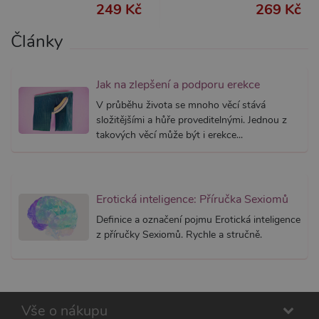
249 Kč
269 Kč
Správce
Google 
načtení 
Články
skriptů
na strán
Pokud j
použit, l
považov
Jak na zlepšení a podporu erekce
nezbytn
nutný, 
V průběhu života se mnoho věcí stává
bez něj 
složitějšími a hůře proveditelnými. Jednou z
skripty
fungova
takových věcí může být i erekce...
správně
AWSALBCORS
7 dní
Pro pokr
Amazon.com Inc.
podpor
widget-
lepivosti
mediator.zopim.com
případy 
Erotická inteligence: Příručka Sexiomů
CORS p
aktualiz
Definice a označení pojmu Erotická inteligence
Chromi
vytvářím
z příručky Sexiomů. Rychle a stručně.
soubory
lepivost
každou 
těchto f
lepivost
založen
trvání 
Vše o nákupu
AWSAL