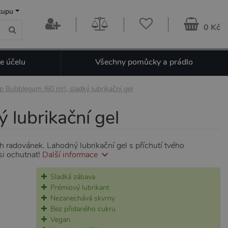
kupu
0 Kč
e účelu
Všechny pomůcky a prádlo
Bubblegum (60 ml), sladký lubrikační gel
lubrikační gel
h radovánek. Lahodný lubrikační gel s příchutí tvého
si ochutnat!
Další informace
Sladká zábava
Prémiový lubrikant
Nezanechává skvrny
Bez přidaného cukru
Vegan