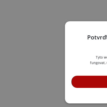
Potvrďt
Tyto w
fungovat,
NE