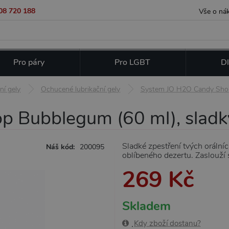
08 720 188
Vše o ná
Pro páry
Pro LGBT
Dl
ní gely
Ochucené lubrikační gely
System JO H2O Candy Shop 
Bubblegum (60 ml), sladký 
Sladké zpestření tvých orálníc
Náš kód:
200095
oblíbeného dezertu. Zaslouží 
269 Kč
Skladem
Kdy zboží dostanu?