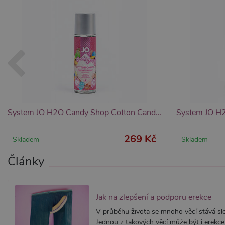
Provider /
Provider /
Název
Název
V
Doména
Doména
_ga
__zlcmid
1
Google LLC
Zendesk Inc.
.xsexshop.cz
.xsexshop.cz
m
System JO H2O Candy Shop Cotton Candy (60 ml), sladký lubrikační gel
269 Kč
Skladem
Skladem
Články
Jak na zlepšení a podporu erekce
V průběhu života se mnoho věcí stává slož
Jednou z takových věcí může být i erekce.