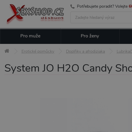
Potřebujete poradit? Volejte
6
Pro muže
Pro ženy
Erotické pomůcky
Doplňky a afrodiziaka
Lubrikač
System JO H2O Candy Shop 