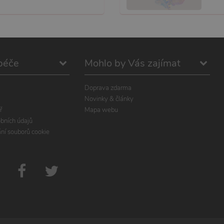
péče
Mohlo by Vás zajímat
Doprava zdarma
Novinky & články
ř
Mapa webu
bních údajů
ání souborů cookie