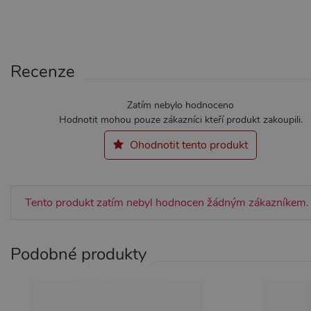
Recenze
Nezbytně nutné soubory cook
bez nezbytně nutných soubo
Zatím nebylo hodnoceno
Název
Pr
Hodnotit mohou pouze zákazníci kteří produkt zakoupili.
CookieScriptConsent
Co
Ohodnotit tento produkt
.x
_ga_SX4YNVLNP9
.x
Tento produkt zatím nebyl hodnocen žádným zákazníkem.
AWSALBCORS
Am
wi
me
Podobné produkty
_GRECAPTCHA
Go
ww
PHPSESSID
PH
.x