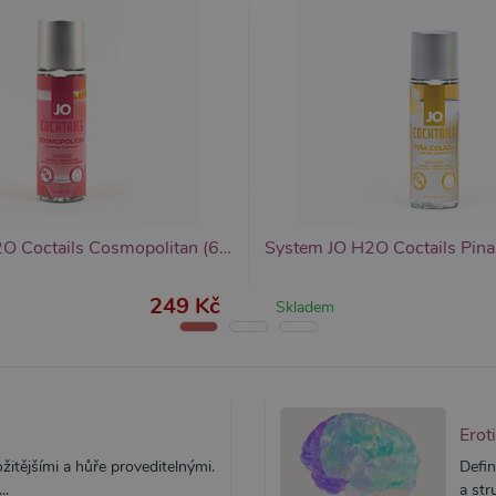
yprší
Vyprší
Popis
Popis
 rok
1 rok
Tento název souboru cookie je spojen s Google Universal Analytics - což je vý
Widget živého chatu nastavuje soubory cookie pro uložení ID živého cha
1
používané analytické služby Google. Tento soubor cookie se používá k rozlišen
identifikaci zařízení napříč návštěvami.
ěsíc
přiřazením náhodně vygenerovaného čísla jako identifikátoru klienta. Je souč
stránku na webu a slouží k výpočtu údajů o návštěvnících, relacích a kampaníc
webů.
System JO H2O Coctails Cosmopolitan (60 ml), ochucený lubrikační gel
249 Kč
Skladem
Erot
itějšími a hůře proveditelnými.
Defin
..
a str