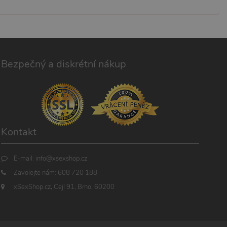
Bezpečný a diskrétní nákup
Kontakt
E-mail:
info@xsexshop.cz
Zavolejte nám:
608 720 188
xSexShop.cz, Cejl 91, Brno, 60200