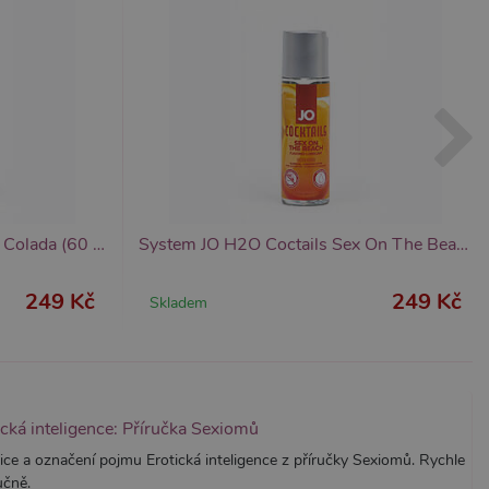
znamná aktualizace běžněji
tu Zopim používaného k
í jedinečných uživatelů
ástí každého požadavku na
h pro analytické přehledy
System JO H2O Coctails Pina Colada (60 ml), ochucený lubrikační gel
System JO H2O Coctails Sex On The Beach (60 ml), ochucený lubrikační gel
249 Kč
249 Kč
Skladem
ická inteligence: Příručka Sexiomů
ice a označení pojmu Erotická inteligence z příručky Sexiomů. Rychle
učně.