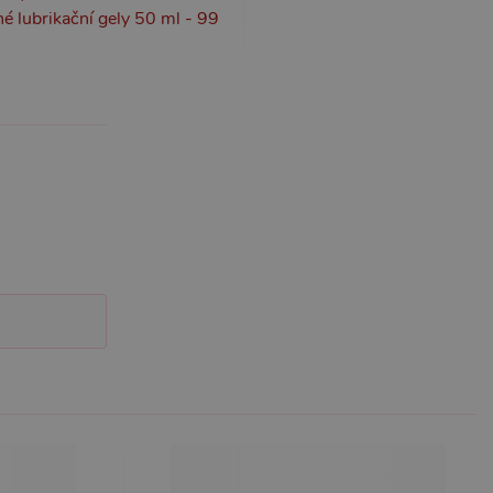
 lubrikační gely 50 ml - 99
účtu. Webové stránky nelze
m k zapamatování
 nutné, aby banner cookie
m Správce značek Google k
it, lze jej považovat za
ungovat správně.
S po aktualizaci
 každou z těchto funkcí
ALB).
bor cookie (_GRECAPTCHA)
ezbytný pro správnou