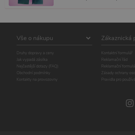
Vše o nákupu
Zákaznická 
Druhy dopravy a ceny
Kontaktní formulář
Jak vypadá zásilka
Reklamační řád
Nejčastější dotazy (FAQ)
Reklamační formulá
Obchodní podmínky
Zásady ochrany oso
Kontakty na provozovny
Pravidla pro použív