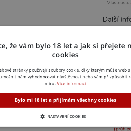
Vlastnosti:
Další in
Náš kód:
2
EAN:
7964
e, že vám bylo 18 let a jak si přejete 
Výrobce:
S
cookies
Zařazeno
ebové stránky používají soubory cookie, díky kterým může web 
Lubrikač
 umožnit nám vyhodnocovat návštěvnost nebo vám přizpůsobit 
Pomůcky
míru.
Více informací
Pomůcky
Lubrikač
Bylo mi 18 let a přijímám všechny cookies
Pomůcky
Ochucené
Ochucen
NASTAVENÍ COOKIES
Ochucené
ZBYTNĚ NUTNÉ
ANALYTICKÉ
MARKETINGOVÉ
F
(průhle