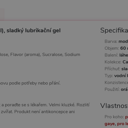
Specifik
 sladký lubrikační gel
Barva:
mod
Objem:
60 
lose, Flavor (aroma), Sucralose, Sodium
Balení:
láh
Kolekce:
Ca
Příchuť:
sl
Typ:
vodní 
Konzistenc
novu podle potřeby nebo přání.
Použití:
orá
Vlastnos
a poraďte se s lékařem. Velmi kluzké. Rozlití
zvířat. Produkt není antikoncepce ani
Pro koho:
p
gaye
,
pro l