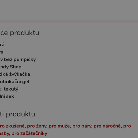
ace produktu
rá
ml
ev bez pumpičky
ndy Shop
adká žvýkačka
lubrikační gel
e:
tekutý
lní sex
ti produktu
ro zkušené
,
pro ženy
,
pro muže
,
pro páry
,
pro náročné
,
pro
esby
,
pro začátečníky