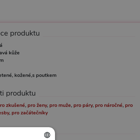
ace produktu
á
avá kůže
cm
etené, kožené,s poutkem
ti produktu
ro zkušené
,
pro ženy
,
pro muže
,
pro páry
,
pro náročné
,
pro
esby
,
pro začátečníky
formace