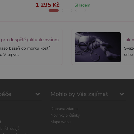
stránku na webu a slouží k výpočtu údajů o návštěvnících, relacích a kampaníc
1 295 Kč
Skladem
webů.
pro dospělé (aktualizováno)
Jak 
 maso bázeň do morku kostí
Svaz
 Vítej ve..
sebe 
péče
Mohlo by Vás zajímat
Doprava zdarma
Novinky & články
ř
Mapa webu
bních údajů