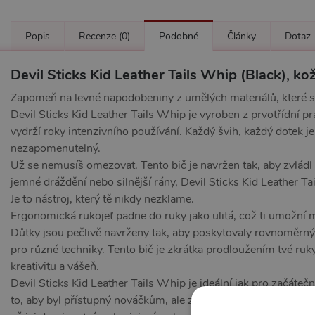
Popis
Recenze
(0)
Podobné
Články
Dotaz
Devil Sticks Kid Leather Tails Whip (Black), ko
Zapomeň na levné napodobeniny z umělých materiálů, které se
Devil Sticks Kid Leather Tails Whip je vyroben z prvotřídní pr
vydrží roky intenzivního používání. Každý švih, každý dotek j
nezapomenutelný.
Už se nemusíš omezovat. Tento bič je navržen tak, aby zvládl i
jemné dráždění nebo silnější rány, Devil Sticks Kid Leather Ta
Je to nástroj, který tě nikdy nezklame.
Ergonomická rukojeť padne do ruky jako ulitá, což ti umožn
Důtky jsou pečlivě navrženy tak, aby poskytovaly rovnoměrný 
pro různé techniky. Tento bič je zkrátka prodloužením tvé ruky
kreativitu a vášeň.
Devil Sticks Kid Leather Tails Whip je ideální jak pro začátečn
to, aby byl přístupný nováčkům, ale zároveň dostatečně výkonn