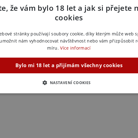
i umožní prozkoumat nové dimenze potěšení.
Náš kód:
3
e, že vám bylo 18 let a jak si přejete 
EAN:
5999
cookies
Výrobce:
De
Zařazeno
ebové stránky používají soubory cookie, díky kterým může web 
 umožnit nám vyhodnocovat návštěvnost nebo vám přizpůsobit 
BDSM p
míru.
Více informací
BDSM bi
BDSM bi
Bylo mi 18 let a přijímám všechny cookies
BDSM bi
NASTAVENÍ COOKIES
ZBYTNĚ NUTNÉ
ANALYTICKÉ
MARKETINGOVÉ
F
Nezbytně nutné
Analytické
Marketingové
Funkční
ie umožňují základní funkce webových stránek, jako je přihlášení uživatele a správa 