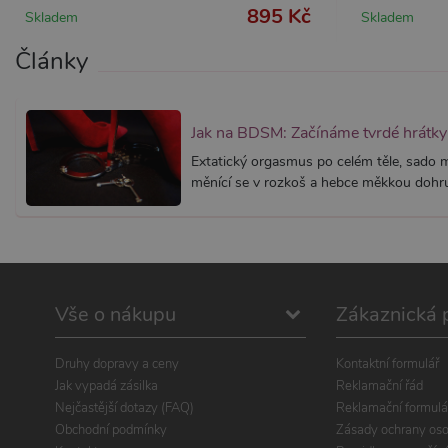
895 Kč
Skladem
Skladem
Články
Jak na BDSM: Začínáme tvrdé hrátky 
Extatický orgasmus po celém těle, sado
měnící se v rozkoš a hebce měkkou dohru.
Vše o nákupu
Zákaznická 
Druhy dopravy a ceny
Kontaktní formulář
Jak vypadá zásilka
Reklamační řád
Nejčastější dotazy (FAQ)
Reklamační formulá
Obchodní podmínky
Zásady ochrany oso