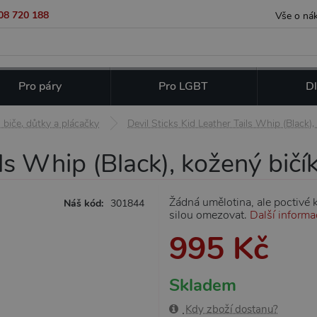
08 720 188
Vše o ná
Pro páry
Pro LGBT
Dl
biče, důtky a plácačky
Devil Sticks Kid Leather Tails Whip (Black),
ils Whip (Black), kožený bičí
Žádná umělotina, ale poctivé 
Náš kód:
301844
silou omezovat.
Další informa
995 Kč
Skladem
Kdy zboží dostanu?