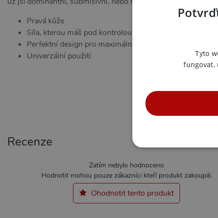
už jsi dominantní, submisivní, nebo někde mezi, tento bič t
Potvrďt
Pravá kůže
Síla, kterou máš pod kontrolou
Perfektní design pro maximální pohodlí a efektivitu
Tyto w
Univerzální použití
fungovat,
Recenze
NE
Zatím nebylo hodnoceno
Hodnotit mohou pouze zákazníci kteří produkt zakoupili.
Ohodnotit tento produkt
Nezbytně nutné soubory cook