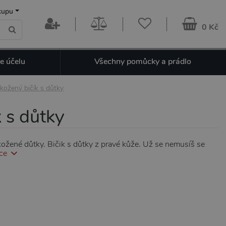
kupu
0 Kč
e účelu
Všechny pomůcky a prádlo
 kožený bičík s důtky
k s důtky
kožené důtky. Bičik s důtky z pravé kůže. Už se nemusíš se
ce