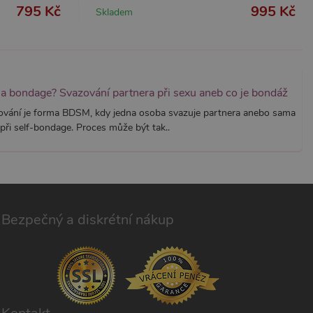
h pro analytické přehledy
795 Kč
995 Kč
Skladem
na bondage? Svazování partnera při sexu aneb co je bondáž
ování je forma BDSM, kdy jedna osoba svazuje partnera anebo sama
při self-bondage. Proces může být tak..
Bezpečný a diskrétní nákup