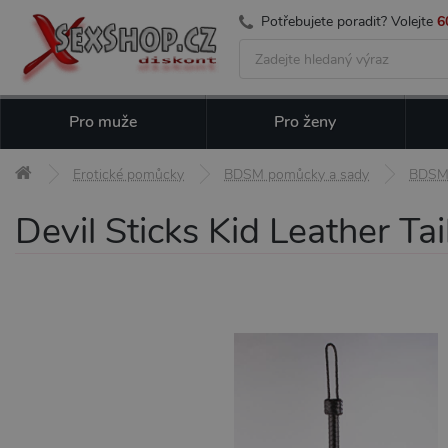
Potřebujete poradit? Volejte
6
Pro muže
Pro ženy
Erotické pomůcky
BDSM pomůcky a sady
BDSM 
Devil Sticks Kid Leather Ta