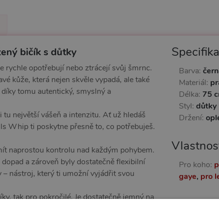
Specifik
žený bičík s důtky
 rychle opotřebují nebo ztrácejí svůj šmrnc.
Barva:
čern
avé kůže, která nejen skvěle vypadá, ale také
Materiál:
pr
e díky tomu autentický, smyslný a
Délka:
75 
Styl:
důtky
 tu největší vášeň a intenzitu. Ať už hledáš
Držení:
opl
ils Whip ti poskytne přesně to, co potřebuješ.
Vlastnos
í mít naprostou kontrolu nad každým pohybem.
dopad a zároveň byly dostatečně flexibilní
Pro koho:
p
 – nástroj, který ti umožní vyjádřit svou
gaye
,
pro l
íky, tak pro pokročilé. Je dostatečně jemný na
Další in
ý, aby uspokojil i ty nejnáročnější hráče. Ať