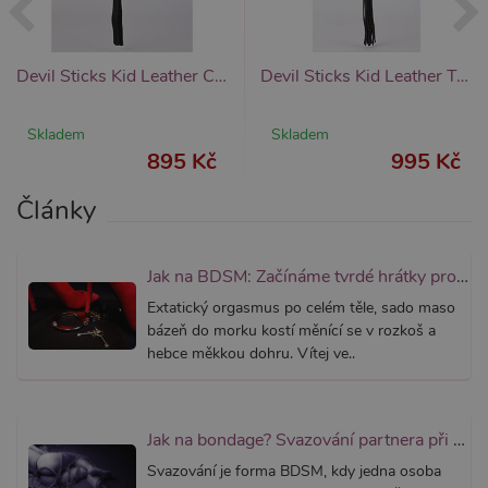
_ga_SX4YNVLNP9
.xsexshop.cz
1 rok 1
Tento s
měsíc
cookie j
přidruž
webům
Devil Sticks Kid Leather Cat Tails Flogger (Black), kožený bdsm bič
Devil Sticks Kid Leather Tails Whip (Black), kožený bičík s důtky
používa
Správce
Google 
načtení 
Skladem
Skladem
skriptů
na strán
895 Kč
995 Kč
Pokud j
použit, l
považov
Články
nezbytn
nutný, 
bez něj 
skripty
fungova
Jak na BDSM: Začínáme tvrdé hrátky pro dospělé (aktualizováno)
správně
Extatický orgasmus po celém těle, sado maso
AWSALBCORS
7 dní
Pro pokr
Amazon.com Inc.
bázeň do morku kostí měnící se v rozkoš a
podpor
widget-
lepivosti
mediator.zopim.com
hebce měkkou dohru. Vítej ve..
případy 
CORS p
aktualiz
Chromi
vytvářím
Jak na bondage? Svazování partnera při sexu aneb co je bondáž
soubory
lepivost
Svazování je forma BDSM, kdy jedna osoba
každou 
těchto f