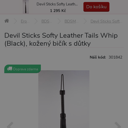
Devil Sticks Softy Leather Tails Whip (Black), kožený bičík s důtky
MENU
Do košíku
1 295 Kč
Erotické pomůcky
BDSM pomůcky a sady
BDSM biče, důtky a plácačky
Devil Sticks Softy Leather Tails Whip (Black), kožený bičík s důtky
Devil Sticks Softy Leather Tails Whip
(Black), kožený bičík s důtky
Náš kód:
301842
Doprava zdarma