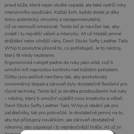
pravé kůže, která nejen skvěle vypadá, ale také vydrží roky
intenzivního používání. Každý švih, každý dotek je díky
tomu autentický, smyslný a nezapomenutelný.
Už se nemusíš omezovat. Tento bič je navržen tak, aby
zvládl i tu největší vášeň a intenzitu. Ať už hledáš jemné
dráždění nebo silnější rány, Devil Sticks Softy Leather Tails
Whip ti poskytne přesně to, co potřebuješ. Je to nástroj,
který tě nikdy nezklame.
Ergonomická rukojeť padne do ruky jako ulitá, což ti
umožní mít naprostou kontrolu nad každým pohybem.
Důtky jsou pečlivě navrženy tak, aby poskytovaly
rovnoměrný dopad a zároveň byly dostatečně flexibilní pro
různé techniky. Tento bič je zkrátka prodloužením tvé ruky
– nástroj, který ti umožní vyjádřit svou kreativitu a vášeň.
Devil Sticks Softy Leather Tails Whip je ideální jak pro
začátečníky, tak pro pokročilé. Je dostatečně jemný na to,
aby byl přístupný nováčkům, ale zároveň dostatečně
výkonný, aby uspokojil i ty nejnáročnější hráče. Ať už jsi