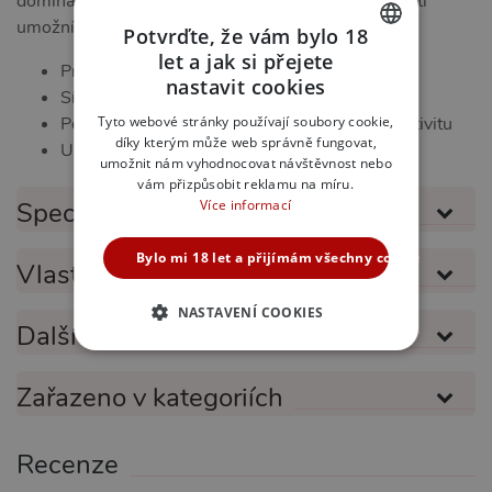
dominantní, submisivní, nebo někde mezi, tento bič ti
umožní prozkoumat nové dimenze potěšení.
Potvrďte, že vám bylo 18
let a jak si přejete
Pravá kůže
CZECH
nastavit cookies
Síla, kterou máš pod kontrolou
SLOVAK
Tyto webové stránky používají soubory cookie,
Perfektní design pro maximální pohodlí a efektivitu
díky kterým může web správně fungovat,
ENGLISH
Univerzální použití
umožnit nám vyhodnocovat návštěvnost nebo
vám přizpůsobit reklamu na míru.
Více informací
Specifikace produktu
Bylo mi 18 let a přijímám všechny cookies
Vlastnosti produktu
NASTAVENÍ COOKIES
Další informace
NEZBYTNĚ NUTNÉ
Zařazeno v kategoriích
ANALYTICKÉ
MARKETINGOVÉ
FUNKČNÍ
Recenze