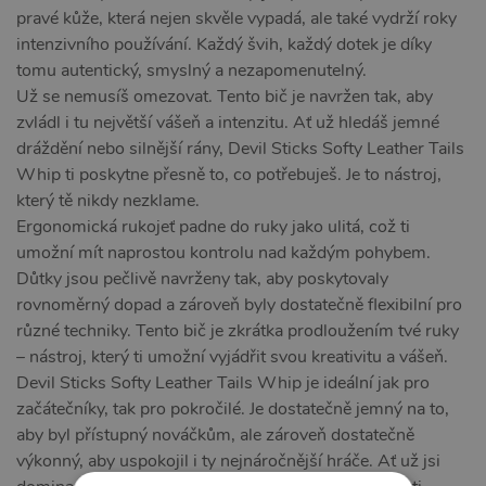
pravé kůže, která nejen skvěle vypadá, ale také vydrží roky
intenzivního používání. Každý švih, každý dotek je díky
tomu autentický, smyslný a nezapomenutelný.
Už se nemusíš omezovat. Tento bič je navržen tak, aby
zvládl i tu největší vášeň a intenzitu. Ať už hledáš jemné
dráždění nebo silnější rány, Devil Sticks Softy Leather Tails
Whip ti poskytne přesně to, co potřebuješ. Je to nástroj,
který tě nikdy nezklame.
Ergonomická rukojeť padne do ruky jako ulitá, což ti
umožní mít naprostou kontrolu nad každým pohybem.
Důtky jsou pečlivě navrženy tak, aby poskytovaly
rovnoměrný dopad a zároveň byly dostatečně flexibilní pro
různé techniky. Tento bič je zkrátka prodloužením tvé ruky
– nástroj, který ti umožní vyjádřit svou kreativitu a vášeň.
Devil Sticks Softy Leather Tails Whip je ideální jak pro
začátečníky, tak pro pokročilé. Je dostatečně jemný na to,
aby byl přístupný nováčkům, ale zároveň dostatečně
výkonný, aby uspokojil i ty nejnáročnější hráče. Ať už jsi