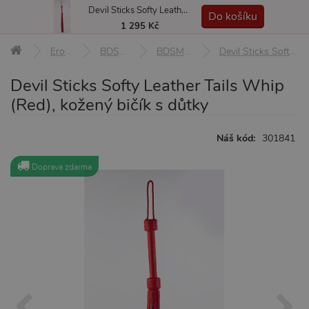
Devil Sticks Softy Leather Tails Whip (Red), kožený bičík s důtky
MENU
Do košíku
1 295 Kč
Erotické pomůcky
BDSM pomůcky a sady
BDSM biče, důtky a plácačky
Devil Sticks Softy Leather Tails Whip (Red), kožený bičík s důtky
Devil Sticks Softy Leather Tails Whip
(Red), kožený bičík s důtky
Náš kód:
301841
Doprava zdarma