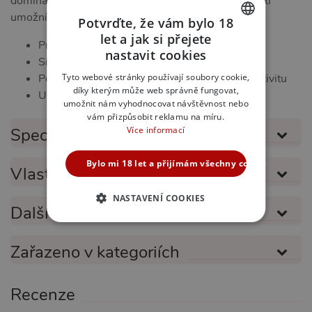
dominantní, submisivní, nebo někde mezi, tento bič ti
umožní prozkoumat nové dimenze potěšení.
Potvrďte, že vám bylo 18
let a jak si přejete
Pravá kůže
CZECH
nastavit cookies
Síla, kterou máš pod kontrolou
SLOVAK
Tyto webové stránky používají soubory cookie,
Perfektní design pro maximální pohodlí a efektivitu
díky kterým může web správně fungovat,
ENGLISH
Univerzální použití
umožnit nám vyhodnocovat návštěvnost nebo
vám přizpůsobit reklamu na míru.
Více informací
Specifikace produktu
Bylo mi 18 let a přijímám všechny cookies
Vlastnosti produktu
NASTAVENÍ COOKIES
Další informace
NEZBYTNĚ NUTNÉ
Zařazeno v kategoriích
ANALYTICKÉ
MARKETINGOVÉ
FUNKČNÍ
Recenze