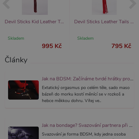
_ga_SX4YNVLNP9
.xsexshop.cz
1 rok 1
Tento s
měsíc
cookie j
přidruž
webům
Devil Sticks Kid Leather Tails Whip (Pink), kožený bičík s důtky
Devil Sticks Leather Tails Whip (Red), kožený bičík s důtky
používa
Správce
Google 
načtení 
Skladem
Skladem
skriptů
na strán
995 Kč
795 Kč
Pokud j
použit, l
považov
Články
nezbytn
nutný, 
bez něj 
skripty
fungova
Jak na BDSM: Začínáme tvrdé hrátky pro dospělé (aktualizováno)
správně
Extatický orgasmus po celém těle, sado maso
AWSALBCORS
7 dní
Pro pokr
Amazon.com Inc.
bázeň do morku kostí měnící se v rozkoš a
podpor
widget-
lepivosti
mediator.zopim.com
hebce měkkou dohru. Vítej ve..
případy 
CORS p
aktualiz
Chromi
vytvářím
Jak na bondage? Svazování partnera při sexu aneb co je bondáž
soubory
lepivost
Svazování je forma BDSM, kdy jedna osoba
každou 
těchto f