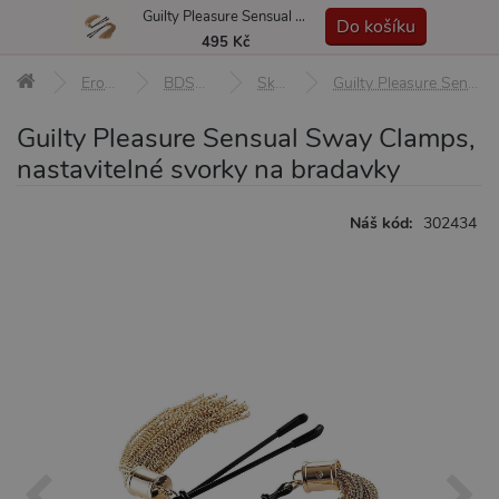
Guilty Pleasure Sensual Sway Clamps, nastavitelné svorky na bradavky
MENU
Do košíku
495 Kč
Erotické pomůcky
BDSM pomůcky a sady
Skřipce, svorky
Guilty Pleasure Sensual Sway Clamps, nastavitelné svorky na bradavky
Guilty Pleasure Sensual Sway Clamps,
nastavitelné svorky na bradavky
Náš kód:
302434