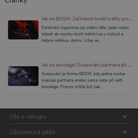
Články
mediator.zopim.com
případy 
CORS p
aktualiz
Chromi
Jak na BDSM: Začínáme tvrdé hrátky pro dospělé (aktualizováno)
vytvářím
soubory
Extatický orgasmus po celém těle, sado maso
lepivost
bázeň do morku kostí měnící se v rozkoš a
každou 
těchto f
hebce měkkou dohru. Vítej ve..
lepivost
založen
trvání 
AWSAL
(ALB).
Jak na bondage? Svazování partnera při sexu aneb co je bondáž
_GRECAPTCHA
6
Google
Google LLC
Svazování je forma BDSM, kdy jedna osoba
měsíců
reCAPT
www.google.com
nastaví 
svazuje partnera anebo sama sebe při self-
spuštěn
bondage. Proces může být tak..
potřebn
soubor 
(_GREC
za účel
provede
analýzy r
Vše o nákupu
PHPSESSID
1
Tento s
PHP.net
měsíc
cookie
.xsexshop.cz
obsahuj
informa
Zákaznická péče
relaci. Je