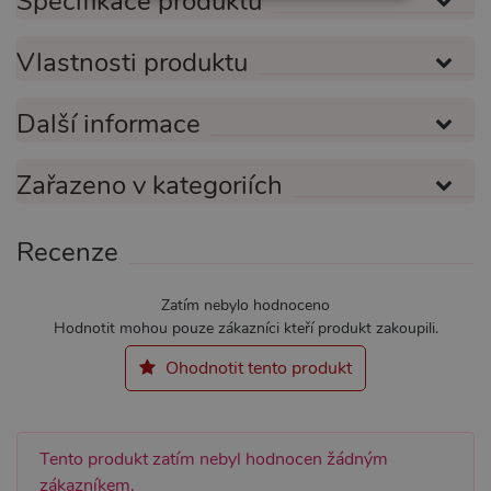
Specifikace produktu
NEZBYTNĚ NUTNÉ
ANALYTICKÉ
Vlastnosti produktu
MARKETINGOVÉ
FUNKČNÍ
Další informace
Zařazeno v kategoriích
Nezbytně nutné
Analytické
Marketingové
Funkční
Recenze
Nezbytně nutné soubory cookie umožňují
základní funkce webových stránek, jako je
přihlášení uživatele a správa účtu. Webové
Zatím nebylo hodnoceno
stránky nelze bez nezbytně nutných souborů
Hodnotit mohou pouze zákazníci kteří produkt zakoupili.
cookie správně používat.
Název
Ohodnotit tento produkt
Provider / Doména
Vyprší
Popis
CookieScriptConsent
1 rok 1
Tento s
CookieScript
měsíc
cookie 
.xsexshop.cz
služba 
Script.c
Tento produkt zatím nebyl hodnocen žádným
zapamat
předvol
zákazníkem.
souhlas