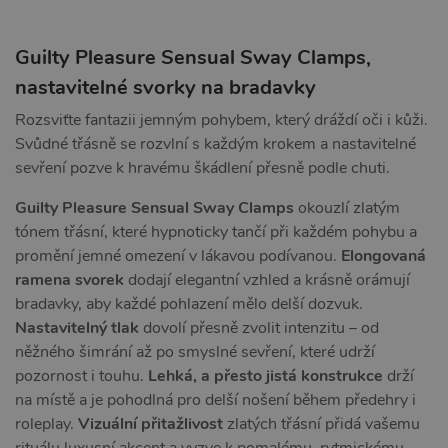
Guilty Pleasure Sensual Sway Clamps,
nastavitelné svorky na bradavky
Rozsviťte fantazii jemným pohybem, který dráždí oči i kůži.
Svůdné třásně se rozvlní s každým krokem a nastavitelné
sevření pozve k hravému škádlení přesně podle chuti.
Guilty Pleasure Sensual Sway Clamps
okouzlí zlatým
tónem třásní, které hypnoticky tančí při každém pohybu a
promění jemné omezení v lákavou podívanou.
Elongovaná
ramena svorek
dodají elegantní vzhled a krásně orámují
bradavky, aby každé pohlazení mělo delší dozvuk.
Nastavitelný tlak
dovolí přesně zvolit intenzitu – od
něžného šimrání až po smyslné sevření, které udrží
pozornost i touhu.
Lehká, a přesto jistá konstrukce
drží
na místě a je pohodlná pro delší nošení během předehry i
roleplay.
Vizuální přitažlivost
zlatých třásní přidá vašemu