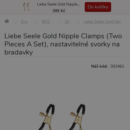
Liebe Seele Gold Nipple Clamps (Two Pieces A Set), nastavitelné svorky na bradavky
MENU
Do košíku
395 Kč
Erotické pomůcky
BDSM pomůcky a sady
Skřipce, svorky
Liebe Seele Gold Nipple Clamps (Two Pieces A Set), nastavitelné svorky na bradavky
Liebe Seele Gold Nipple Clamps (Two
Pieces A Set), nastavitelné svorky na
bradavky
Náš kód:
302461