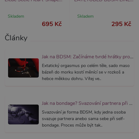
správně
AWSALBCORS
7 dní
Pro pokr
Amazon.com Inc.
podpor
widget-
Skladem
Skladem
lepivosti
mediator.zopim.com
695 Kč
295 Kč
případy 
CORS p
aktualiz
Články
Chromi
vytvářím
soubory
lepivost
každou 
Jak na BDSM: Začínáme tvrdé hrátky pro dospělé (aktualizováno)
těchto f
lepivost
Extatický orgasmus po celém těle, sado maso
založen
trvání 
bázeň do morku kostí měnící se v rozkoš a
AWSAL
hebce měkkou dohru. Vítej ve..
(ALB).
_GRECAPTCHA
6
Google
Google LLC
měsíců
reCAPT
www.google.com
nastaví 
spuštěn
Jak na bondage? Svazování partnera při sexu aneb co je bondáž
potřebn
soubor 
Svazování je forma BDSM, kdy jedna osoba
(_GREC
svazuje partnera anebo sama sebe při self-
za účel
provede
bondage. Proces může být tak..
analýzy r
PHPSESSID
1
Tento s
PHP.net