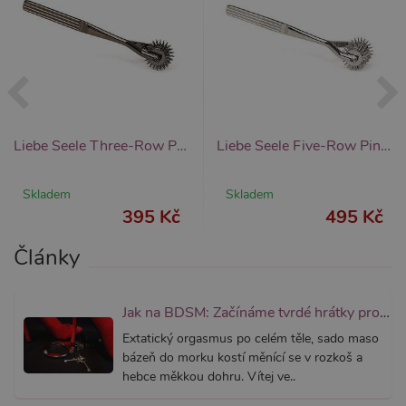
fungova
správně
_ga_SX4YNVLNP9
.xsexshop.cz
1 rok 1
Tento s
měsíc
cookie j
přidruž
webům
používa
Správce
Google 
načtení 
Liebe Seele Three-Row Pinwheel (Pewter), ostnaté kolečko se třemi kotouči
Liebe Seele Five-Row Pinwheel (Silver), ostnaté kolečko s pěti kotouči
skriptů
na strán
Pokud j
použit, l
Skladem
Skladem
považov
395 Kč
495 Kč
nezbytn
nutný, 
bez něj 
Články
skripty
fungova
správně
AWSALBCORS
7 dní
Pro pokr
Amazon.com Inc.
Jak na BDSM: Začínáme tvrdé hrátky pro dospělé (aktualizováno)
podpor
widget-
lepivosti
mediator.zopim.com
Extatický orgasmus po celém těle, sado maso
případy 
bázeň do morku kostí měnící se v rozkoš a
CORS p
aktualiz
hebce měkkou dohru. Vítej ve..
Chromi
vytvářím