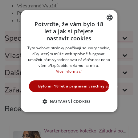
Všestranné Využití
Precizní Zpracování
Unikátní Design
Potvrďte, že vám bylo 18
let a jak si přejete
CZECH
Specifikace produktu
nastavit cookies
SLOVAK
Tyto webové stránky používají soubory cookie,
Vlastnosti produktu
díky kterým může web správně fungovat,
ENGLISH
umožnit nám vyhodnocovat návštěvnost nebo
vám přizpůsobit reklamu na míru.
Další informace
Více informací
Bylo mi 18 let a přijímám všechny cookies
Zařazeno v kategoriích
NASTAVENÍ COOKIES
Recenze
NEZBYTNĚ NUTNÉ
ANALYTICKÉ
Wartenbergovo kolečko: Záludný pomocník do každé kabelky