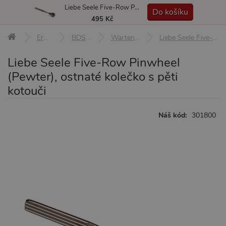
Liebe Seele Five-Row Pinwheel (Pewter), ostnaté kolečko s pěti kotouči
MENU
Do košíku
495 Kč
Erotické pomůcky
BDSM pomůcky a sady
Wartenbergova stimulační kolečka
Liebe Seele Five-Row Pinwheel (Pewter), ostnaté kolečko s pěti kotouči
Liebe Seele Five-Row Pinwheel
(Pewter), ostnaté kolečko s pěti
kotouči
Náš kód:
301800