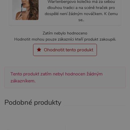
MARKETINGOVÉ
FUNKČNÍ
Wartenbergovo kolečko má za sebou
dlouhou tradici a na scéně hraček pro
dospělé není žádným nováčkem. K čemu
se..
Nezbytně nutné
Analytické
Zatím nebylo hodnoceno
Marketingové
Funkční
Hodnotit mohou pouze zákazníci kteří produkt zakoupili.
Nezbytně nutné soubory cookie umožňují
Ohodnotit tento produkt
základní funkce webových stránek, jako je
přihlášení uživatele a správa účtu. Webové
stránky nelze bez nezbytně nutných souborů
cookie správně používat.
Název
Provider / Doména
Vyprší
Popis
Tento produkt zatím nebyl hodnocen žádným
zákazníkem.
CookieScriptConsent
1 rok 1
Tento s
CookieScript
měsíc
cookie 
.xsexshop.cz
služba 
Script.c
zapamat
Podobné produkty
předvol
souhlas
soubory
návštěvn
nutné, 
banner 
Cookie-
Script.