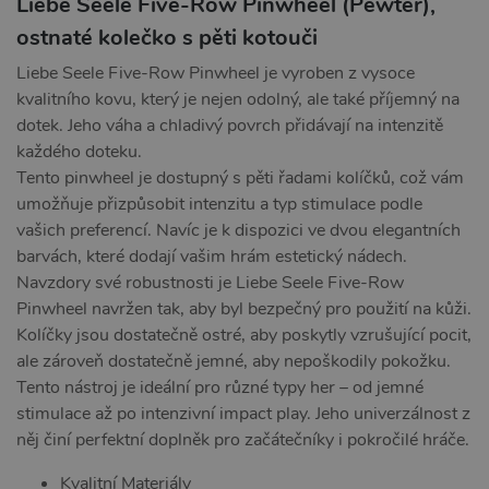
Liebe Seele Five-Row Pinwheel (Pewter),
ostnaté kolečko s pěti kotouči
Liebe Seele Five-Row Pinwheel je vyroben z vysoce
kvalitního kovu, který je nejen odolný, ale také příjemný na
dotek. Jeho váha a chladivý povrch přidávají na intenzitě
každého doteku.
Tento pinwheel je dostupný s pěti řadami kolíčků, což vám
umožňuje přizpůsobit intenzitu a typ stimulace podle
vašich preferencí. Navíc je k dispozici ve dvou elegantních
barvách, které dodají vašim hrám estetický nádech.
Navzdory své robustnosti je Liebe Seele Five-Row
Pinwheel navržen tak, aby byl bezpečný pro použití na kůži.
Kolíčky jsou dostatečně ostré, aby poskytly vzrušující pocit,
ale zároveň dostatečně jemné, aby nepoškodily pokožku.
Tento nástroj je ideální pro různé typy her – od jemné
stimulace až po intenzivní impact play. Jeho univerzálnost z
něj činí perfektní doplněk pro začátečníky i pokročilé hráče.
Kvalitní Materiály