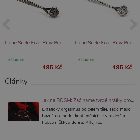
fungova
správně
_ga_SX4YNVLNP9
.xsexshop.cz
1 rok 1
Tento s
měsíc
cookie j
přidruž
webům
používa
Správce
Google 
Liebe Seele Five-Row Pinwheel (Pewter), ostnaté kolečko s pěti kotouči
Liebe Seele Five-Row Pinwheel (Silver), ostnaté kolečko s pěti kotouči
načtení 
skriptů
na strán
Pokud j
Skladem
Skladem
použit, l
495 Kč
495 Kč
považov
nezbytn
nutný, 
Články
bez něj 
skripty
fungova
správně
Jak na BDSM: Začínáme tvrdé hrátky pro dospělé (aktualizováno)
AWSALBCORS
7 dní
Pro pokr
Amazon.com Inc.
podpor
widget-
Extatický orgasmus po celém těle, sado maso
lepivosti
mediator.zopim.com
případy 
bázeň do morku kostí měnící se v rozkoš a
CORS p
hebce měkkou dohru. Vítej ve..
aktualiz
Chromi
vytvářím
soubory