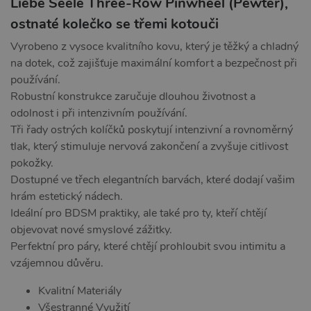
Liebe Seele Three-Row Pinwheel (Pewter),
ostnaté kolečko se třemi kotouči
Vyrobeno z vysoce kvalitního kovu, který je těžký a chladný
na dotek, což zajišťuje maximální komfort a bezpečnost při
používání.
Robustní konstrukce zaručuje dlouhou životnost a
odolnost i při intenzivním používání.
Tři řady ostrých kolíčků poskytují intenzivní a rovnoměrný
tlak, který stimuluje nervová zakončení a zvyšuje citlivost
pokožky.
Dostupné ve třech elegantních barvách, které dodají vašim
hrám estetický nádech.
Ideální pro BDSM praktiky, ale také pro ty, kteří chtějí
objevovat nové smyslové zážitky.
Perfektní pro páry, které chtějí prohloubit svou intimitu a
vzájemnou důvěru.
Kvalitní Materiály
Všestranné Využití