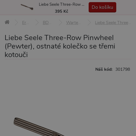
Liebe Seele Three-Row Pinwheel (Pewter), ostnaté kolečko se třemi kotouči
MENU
Do košíku
395 Kč
Erotické pomůcky
BDSM pomůcky a sady
Wartenbergova stimulační kolečka
Liebe Seele Three-Row Pinwheel (Pewter), ostnaté kolečko se třemi kotouči
Liebe Seele Three-Row Pinwheel
(Pewter), ostnaté kolečko se třemi
kotouči
Náš kód:
301798