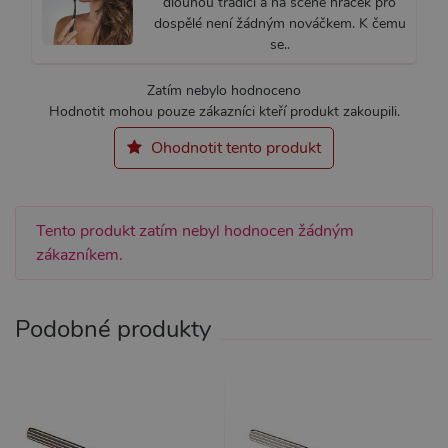
dlouhou tradici a na scéně hraček pro
dospělé není žádným nováčkem. K čemu
se..
Nezbytně nutné
Analytické
Zatím nebylo hodnoceno
Marketingové
Funkční
Hodnotit mohou pouze zákazníci kteří produkt zakoupili.
Nezbytně nutné soubory cookie umožňují
Ohodnotit tento produkt
základní funkce webových stránek, jako je
přihlášení uživatele a správa účtu. Webové
stránky nelze bez nezbytně nutných souborů
cookie správně používat.
Tento produkt zatím nebyl hodnocen žádným
Název
Provider / Doména
Vyprší
Popis
zákazníkem.
CookieScriptConsent
1 rok 1
Tento s
CookieScript
měsíc
cookie 
.xsexshop.cz
služba 
Script.c
Podobné produkty
zapamat
předvol
souhlas
soubory
návštěvn
nutné, 
banner 
Cookie-
Script.