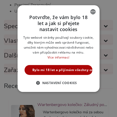
Precizní Zpracování
Unikátní Design
Potvrďte, že vám bylo 18
let a jak si přejete
Specifikace produktu
CZECH
nastavit cookies
SLOVAK
Tyto webové stránky používají soubory cookie,
Vlastnosti produktu
díky kterým může web správně fungovat,
ENGLISH
umožnit nám vyhodnocovat návštěvnost nebo
vám přizpůsobit reklamu na míru.
Další informace
Více informací
Zařazeno v kategoriích
Bylo mi 18 let a přijímám všechny cookies
NASTAVENÍ COOKIES
Recenze
NEZBYTNĚ NUTNÉ
ANALYTICKÉ
Wartenbergovo kolečko: Záludný pomocník do každé kabelky
Wartenbergovo kolečko má za sebou
MARKETINGOVÉ
FUNKČNÍ