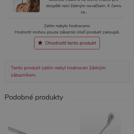
dospělé není žádným nováčkem. K čemu
se..
Nezbytně nutné
Analytické
Zatím nebylo hodnoceno
Hodnotit mohou pouze zákazníci kteří produkt zakoupili.
Marketingové
Funkční
Ohodnotit tento produkt
Nezbytně nutné soubory cookie umožňují
základní funkce webových stránek, jako je
přihlášení uživatele a správa účtu. Webové
stránky nelze bez nezbytně nutných souborů
cookie správně používat.
Tento produkt zatím nebyl hodnocen žádným
Název
Provider / Doména
Vyprší
Popis
zákazníkem.
CookieScriptConsent
1 rok 1
Tento s
CookieScript
měsíc
cookie 
.xsexshop.cz
služba 
Script.c
Podobné produkty
zapamat
předvol
souhlas
soubory
návštěvn
nutné, 
banner 
Cookie-
Script.
fungova