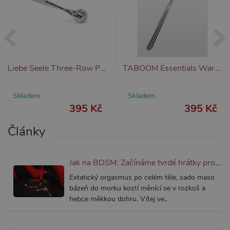
správně
_ga_SX4YNVLNP9
.xsexshop.cz
1 rok 1
Tento s
měsíc
cookie j
přidruž
webům
používa
Správce
Google 
Liebe Seele Three-Row Pinwheel (Silver), ostnaté kolečko se třemi kotouči
TABOOM Essentials Wartenberg Wheel, ostnaté stimulační kolečko
načtení 
skriptů
na strán
Pokud j
Skladem
Skladem
použit, l
395 Kč
395 Kč
považov
nezbytn
nutný, 
Články
bez něj 
skripty
fungova
správně
Jak na BDSM: Začínáme tvrdé hrátky pro dospělé (aktualizováno)
AWSALBCORS
7 dní
Pro pokr
Amazon.com Inc.
podpor
widget-
Extatický orgasmus po celém těle, sado maso
lepivosti
mediator.zopim.com
bázeň do morku kostí měnící se v rozkoš a
případy 
CORS p
hebce měkkou dohru. Vítej ve..
aktualiz
Chromi
vytvářím
soubory