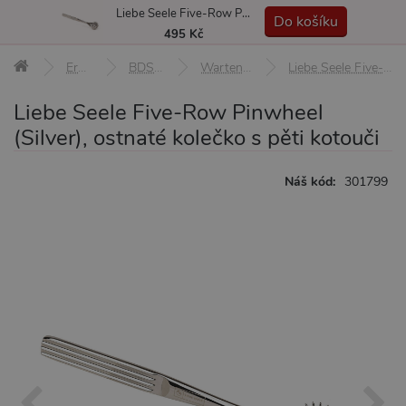
Liebe Seele Five-Row Pinwheel (Silver), ostnaté kolečko s pěti kotouči
MENU
Do košíku
495 Kč
Erotické pomůcky
BDSM pomůcky a sady
Wartenbergova stimulační kolečka
Liebe Seele Five-Row Pinwheel (Silver), ostnaté kolečko s pěti kotouči
Liebe Seele Five-Row Pinwheel
(Silver), ostnaté kolečko s pěti kotouči
Náš kód:
301799