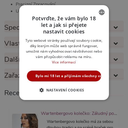
Precizní Zpracování
Unikátní Design
Potvrďte, že vám bylo 18
let a jak si přejete
Specifikace produktu
CZECH
nastavit cookies
SLOVAK
Tyto webové stránky používají soubory cookie,
Vlastnosti produktu
díky kterým může web správně fungovat,
ENGLISH
umožnit nám vyhodnocovat návštěvnost nebo
vám přizpůsobit reklamu na míru.
Další informace
Více informací
Zařazeno v kategoriích
Bylo mi 18 let a přijímám všechny cookies
NASTAVENÍ COOKIES
Recenze
NEZBYTNĚ NUTNÉ
ANALYTICKÉ
Wartenbergovo kolečko: Záludný pomocník do každé kabelky
Wartenbergovo kolečko má za sebou
MARKETINGOVÉ
FUNKČNÍ
dlouhou tradici a na scéně hraček pro