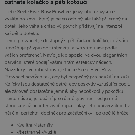
ostnaté kolečko s pěti kotouči
Liebe Seele Five-Row Pinwheel je vyroben z vysoce
kvalitního kovu, který je nejen odolný, ale také příjemný na
dotek. Jeho váha a chladivý povrch přidávají na intenzitě
každého doteku.
Tento pinwheel je dostupný s pěti řadami kolíčků, což vám
umožňuje přizpůsobit intenzitu a typ stimulace podle
vašich preferencí. Navíc je k dispozici ve dvou elegantních
barvách, které dodají vašim hrám estetický nádech.
Navzdory své robustnosti je Liebe Seele Five-Row
Pinwheel navržen tak, aby byl bezpečný pro použití na kůži.
Kolíčky jsou dostatečně ostré, aby poskytly vzrušující pocit,
ale zároveň dostatečně jemné, aby nepoškodily pokožku.
Tento nástroj je ideální pro různé typy her – od jemné
stimulace až po intenzivní impact play. Jeho univerzálnost z
něj činí perfektní doplněk pro začátečníky i pokročilé hráče.
Kvalitní Materiály
Všestranné Využití